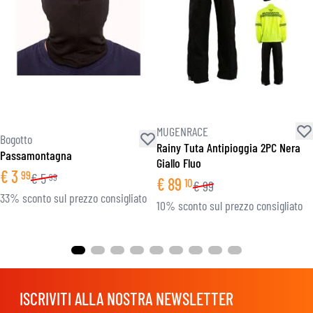
MUGENRACE
Bogotto
Rainy Tuta Antipioggia 2PC Nera
Passamontagna
Giallo Fluo
€
3
99
€
5
99
€
89
10
€
99
33% sconto sul prezzo consigliato
10% sconto sul prezzo consigliato
ISCRIVITI ALLA NOSTRA NEWSLETTER