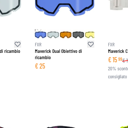
FXR
FXR
di ricambio
Maverick Dual Obiettivo di
Maverick C
ricambio
€
15
99
€
€
25
20% sconto
consigliato