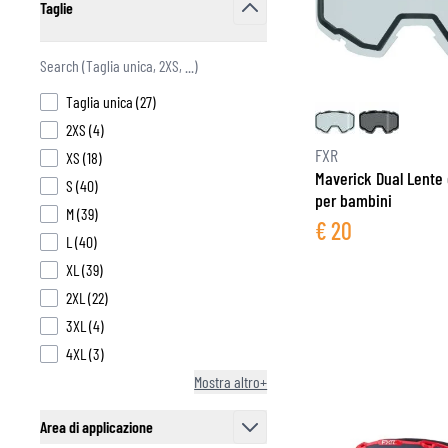
Taglie
filter
products available
Taglia unica
(
27
)
products available
2XS
(
4
)
FXR
products available
XS
(
18
)
Maverick Dual Lente 
products available
S
(
40
)
per bambini
products available
M
(
39
)
€
20
products available
L
(
40
)
products available
XL
(
39
)
products available
2XL
(
22
)
products available
3XL
(
4
)
products available
4XL
(
3
)
Mostra altro+
Area di applicazione