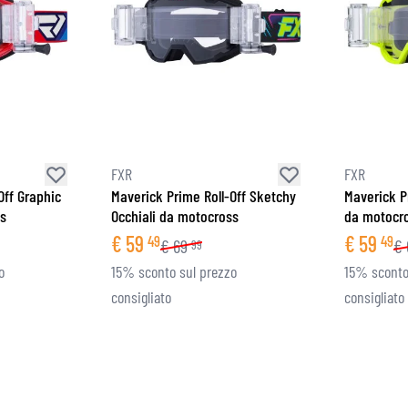
FXR
FXR
Off Graphic
Maverick Prime Roll-Off Sketchy
Maverick Pr
ss
Occhiali da motocross
da motocr
€
59
€
59
49
49
€
69
€
99
o
15% sconto sul prezzo
15% sconto
consigliato
consigliato