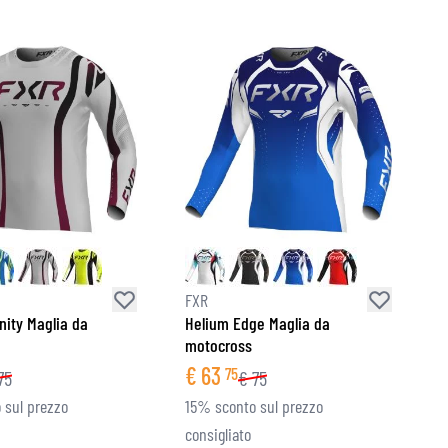
FXR
nity Maglia da
Helium Edge Maglia da
motocross
€
63
75
75
€
75
 sul prezzo
15% sconto sul prezzo
consigliato