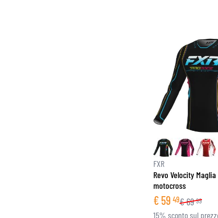
FXR
Revo Velocity Maglia
motocross
€
59
49
€
69
99
15% sconto sul prezz