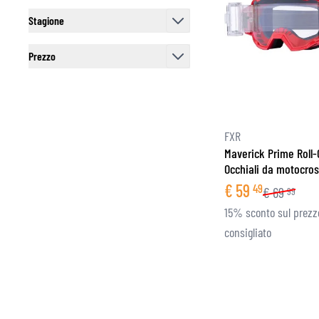
filter
Stagione
filter
Prezzo
filter
FXR
Maverick Prime Roll-
Occhiali da motocro
€
59
49
€
69
99
15% sconto sul prezz
consigliato