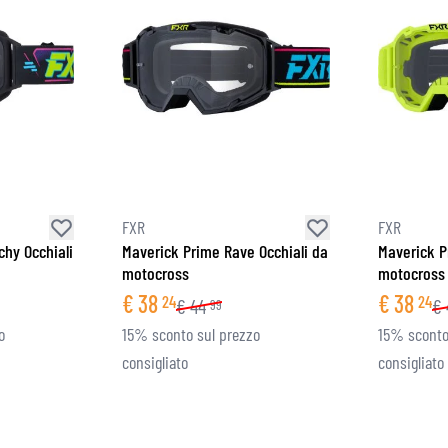
FXR
FXR
chy Occhiali
Maverick Prime Rave Occhiali da
Maverick P
motocross
motocross
€
38
€
38
24
24
€
44
€
99
o
15% sconto sul prezzo
15% sconto
consigliato
consigliato