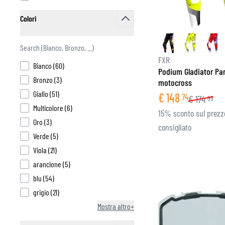
Colori
filter
ABBIGLIAMENTO TERMICO MOTO
PR
TERMICO INTIMO MOTO
GI
FXR
products available
Bianco
(
60
)
TERMICO INTERMEDI
PR
Podium Gladiator Pa
products available
Bronzo
(
3
)
SOTTOCASCO
PR
motocross
products available
Giallo
(
51
)
CALZE
PR
€
148
74
€
174
99
products available
Multicolore
(
6
)
GILET REFRIGERANTI
GI
15% sconto sul prezz
products available
Oro
(
3
)
AL
consigliato
products available
Verde
(
5
)
products available
Viola
(
21
)
products available
arancione
(
5
)
products available
blu
(
54
)
products available
grigio
(
21
)
Mostra altro+