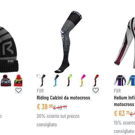
FXR
FXR
Riding Calzini da motocross
Helium Infi
motocross
€
39
96
€
49
95
€
63
75
€
o
20% sconto sul prezzo
15% sconto
consigliato
consigliato