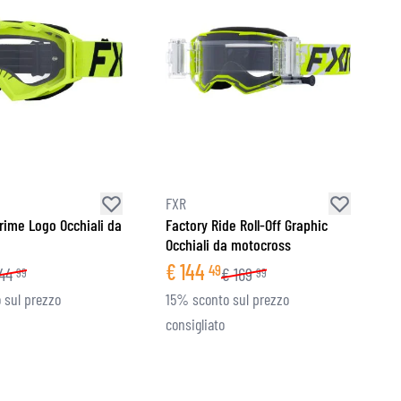
FXR
rime Logo Occhiali da
Factory Ride Roll-Off Graphic
Occhiali da motocross
€
144
49
44
€
169
99
99
 sul prezzo
15% sconto sul prezzo
consigliato