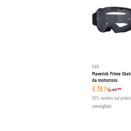
FXR
Maverick Prime Sket
da motocross
€
38
24
€
44
99
15% sconto sul prezz
consigliato