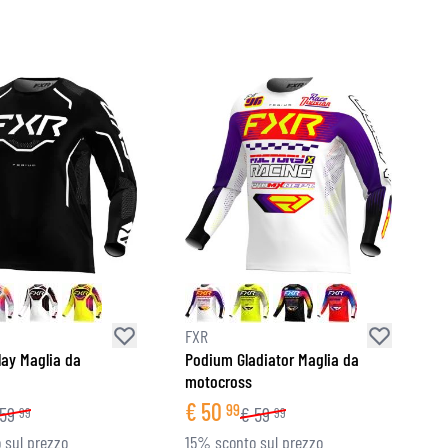
FXR
ay Maglia da
Podium Gladiator Maglia da
motocross
€
50
99
59
€
59
99
99
 sul prezzo
15% sconto sul prezzo