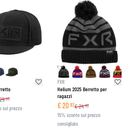
FXR
retto
Helium 2025 Berretto per
ragazzi
29
50
€
20
83
€
24
50
 sul prezzo
15% sconto sul prezzo
consigliato