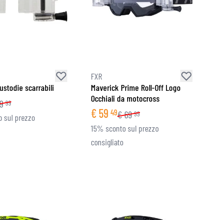
FXR
ustodie scarrabili
Maverick Prime Roll-Off Logo
Occhiali da motocross
19
99
€
59
49
€
69
99
 sul prezzo
15% sconto sul prezzo
consigliato