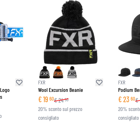
FXR
FXR
 Logo
Wool Excursion Beanie
Podium Ber
ss
€
19
€
23
60
60
€
24
€
50
20% sconto sul prezzo
20% sconto
o
consigliato
consigliato