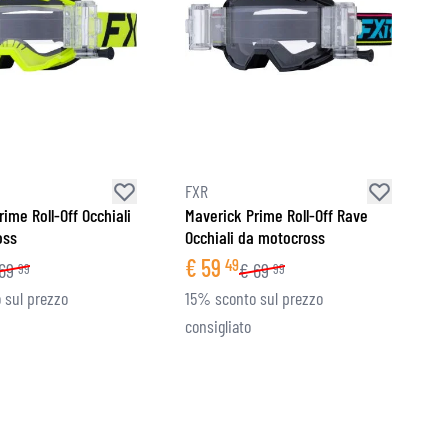
FXR
ime Roll-Off Occhiali
Maverick Prime Roll-Off Rave
oss
Occhiali da motocross
€
59
49
69
€
69
99
99
 sul prezzo
15% sconto sul prezzo
consigliato