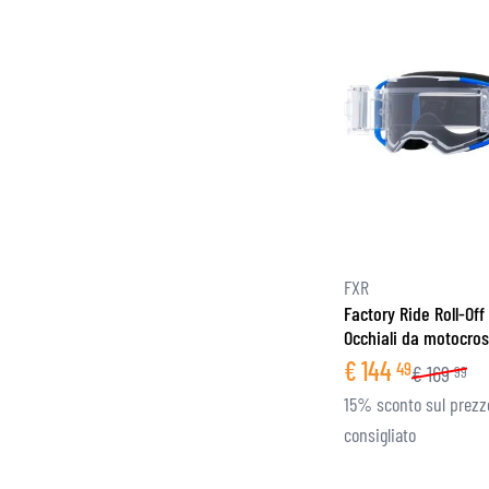
FXR
Factory Ride Roll-Off
Occhiali da motocro
€
144
49
€
169
99
15% sconto sul prezz
consigliato