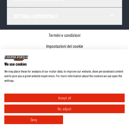
DETTAGLI COMMERCIALI
Termini e condizioni
Impostazioni dei cookie
Informativa sulla privacy
We use cookies
Dettagli dell'azienda
We may place these for analysis of our visitor data, to improve our website, show personalised content
and to give you a great website experience. For more information about the cookies we use open the
©
2026
ChromeBurner - Tutti i diritti riservati.
settings.
Accept all
No, adjust
Deny