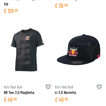
zip
€
39
99
€
129
99
Kini Red Bull
Kini Red Bull
BR Tee 3.0 Maglietta
LI 3.0 Berretto
€
49
€
49
99
99