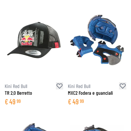
Kini Red Bull
Kini Red Bull
TR 2.0 Berretto
MXC2 Fodera e guanciali
€
49
€
49
99
99