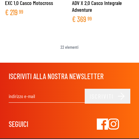
EXC 1.0 Casco Motocross
ADV X 2.0 Casco Integrale
Adventure
€
219
99
€
369
99
22
elementi
ISCRIVITI ALLA NOSTRA NEWSLETTER
ISCRIVITI
Indirizzo email
SEGUICI