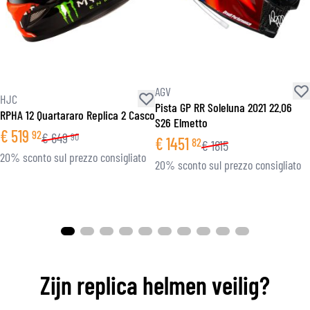
AGV
HJC
Pista GP RR Soleluna 2021 22.06
RPHA 12 Quartararo Replica 2 Casco
S26 Elmetto
€
519
92
€
649
90
€
1451
82
€
1815
20% sconto sul prezzo consigliato
20% sconto sul prezzo consigliato
Zijn replica helmen veilig?