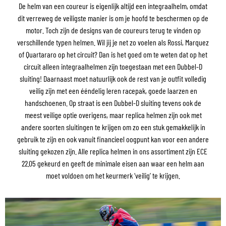
De helm van een coureur is eigenlijk altijd een integraalhelm, omdat
dit verreweg de veiligste manier is om je hoofd te beschermen op de
motor. Toch zijn de designs van de coureurs terug te vinden op
verschillende typen helmen. Wil jij je net zo voelen als Rossi, Marquez
of Quartararo op het circuit? Dan is het goed om te weten dat op het
circuit alleen integraalhelmen zijn toegestaan met een Dubbel-D
sluiting! Daarnaast moet natuurlijk ook de rest van je outfit volledig
veilig zijn met een ééndelig leren racepak, goede laarzen en
handschoenen. Op straat is een Dubbel-D sluiting tevens ook de
meest veilige optie overigens, maar replica helmen zijn ook met
andere soorten sluitingen te krijgen om zo een stuk gemakkelijk in
gebruik te zijn en ook vanuit financieel oogpunt kan voor een andere
sluiting gekozen zijn. Alle replica helmen in ons assortiment zijn ECE
22.05 gekeurd en geeft de minimale eisen aan waar een helm aan
moet voldoen om het keurmerk ‘veilig’ te krijgen.