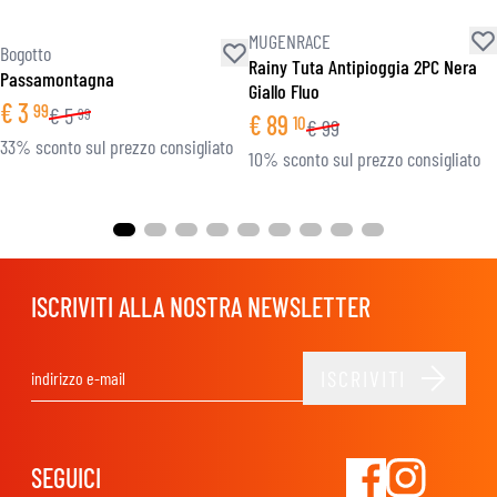
MUGENRACE
Bogotto
Rainy Tuta Antipioggia 2PC Nera
Passamontagna
Giallo Fluo
€
3
99
€
5
99
€
89
10
€
99
33% sconto sul prezzo consigliato
10% sconto sul prezzo consigliato
ISCRIVITI ALLA NOSTRA NEWSLETTER
ISCRIVITI
Indirizzo email
SEGUICI