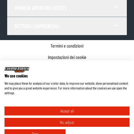
ORARI DI APERTURA (CEST)
DETTAGLI COMMERCIALI
Termini e condizioni
Impostazioni dei cookie
Informativa sulla privacy
We use cookies
Dettagli dell'azienda
We may place these for analysis of our visitor data, to improve our website, show personalised content
and to give you a great website experience. For more information about the cookies we use open the
©
2026
ChromeBurner - Tutti i diritti riservati.
settings.
Accept all
No, adjust
Deny