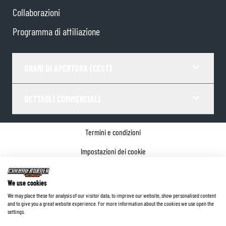
Collaborazioni
Programma di affiliazione
ORARI DI APERTURA (CEST)
DETTAGLI COMMERCIALI
Termini e condizioni
Impostazioni dei cookie
Informativa sulla privacy
We use cookies
Dettagli dell'azienda
We may place these for analysis of our visitor data, to improve our website, show personalised content
and to give you a great website experience. For more information about the cookies we use open the
©
2026
ChromeBurner - Tutti i diritti riservati.
settings.