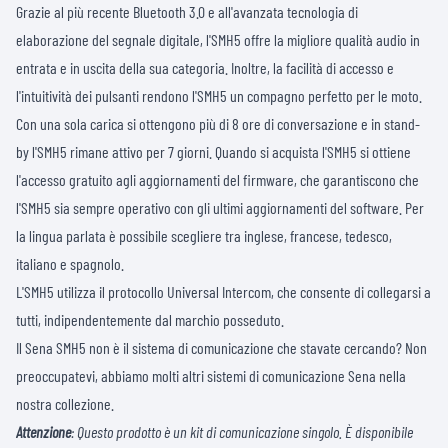
Grazie al più recente Bluetooth 3.0 e all'avanzata tecnologia di
elaborazione del segnale digitale, l'SMH5 offre la migliore qualità audio in
entrata e in uscita della sua categoria. Inoltre, la facilità di accesso e
l'intuitività dei pulsanti rendono l'SMH5 un compagno perfetto per le moto.
Con una sola carica si ottengono più di 8 ore di conversazione e in stand-
by l'SMH5 rimane attivo per 7 giorni. Quando si acquista l'SMH5 si ottiene
l'accesso gratuito agli aggiornamenti del firmware, che garantiscono che
l'SMH5 sia sempre operativo con gli ultimi aggiornamenti del software. Per
la lingua parlata è possibile scegliere tra inglese, francese, tedesco,
italiano e spagnolo.
L'SMH5 utilizza il protocollo Universal Intercom, che consente di collegarsi a
tutti, indipendentemente dal marchio posseduto.
Il Sena SMH5 non è il sistema di comunicazione che stavate cercando? Non
preoccupatevi, abbiamo molti altri
sistemi di comunicazione Sena
nella
nostra collezione.
Attenzione
: Questo prodotto è un kit di comunicazione singolo. È disponibile