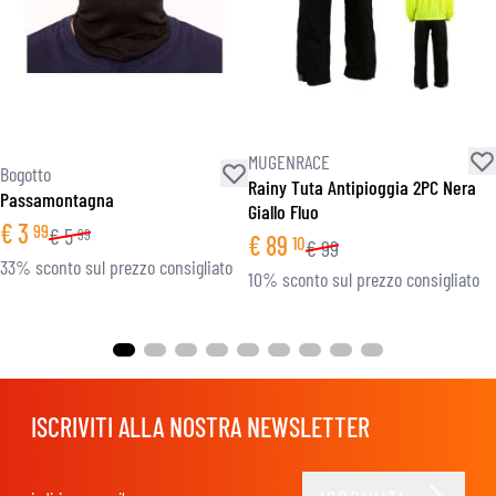
MUGENRACE
Bogotto
Rainy Tuta Antipioggia 2PC Nera
Passamontagna
Giallo Fluo
€
3
99
€
5
99
€
89
10
€
99
33% sconto sul prezzo consigliato
10% sconto sul prezzo consigliato
ISCRIVITI ALLA NOSTRA NEWSLETTER