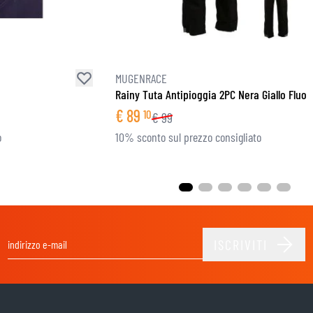
MUGENRACE
Rainy Tuta Antipioggia 2PC Nera Giallo Fluo
€
89
10
€
99
o
10% sconto sul prezzo consigliato
ISCRIVITI
Indirizzo email