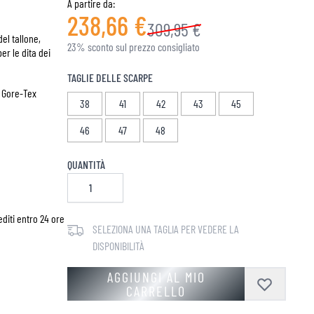
A partire da:
238,66 €
309,95 €
el tallone,
23% sconto sul prezzo consigliato
er le dita dei
TAGLIE DELLE SCARPE
, Gore-Tex
38
41
42
43
45
46
47
48
QUANTITÀ
diti entro 24 ore
SELEZIONA UNA TAGLIA PER VEDERE LA
DISPONIBILITÀ
AGGIUNGI AL MIO
CARRELLO