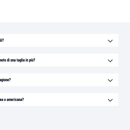
li?
oto di una taglia in più?
tagione?
opea o americana?