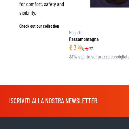
for comfort, safety and
visibility.
Check out our collection
Bogotto
Passamontagna
€
3
99
€
5
99
33% sconto sul prezzo consigliat
ISCRIVITI ALLA NOSTRA NEWSLETTER