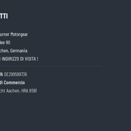
TTI
rner Motorgear
lee 90
chen, Germania
 INDIRIZZO DI VISITA !
IVA
DE299599736
di Commercio
cht Aachen, HRA 8561