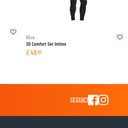
Büse
3D Comfort Set Intimo
€
49
95
SEGUICI