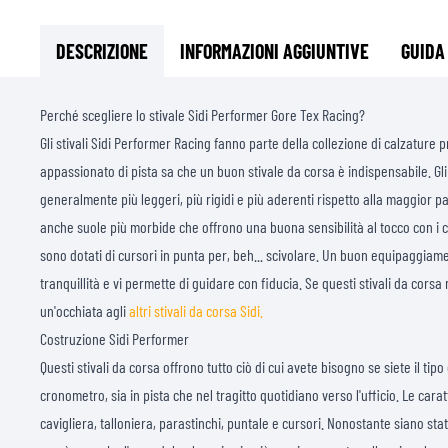
DESCRIZIONE
INFORMAZIONI AGGIUNTIVE
GUIDA
Perché scegliere lo stivale Sidi Performer Gore Tex Racing?
Gli stivali Sidi Performer Racing fanno parte della collezione di calzature
appassionato di pista sa che un buon stivale da corsa è indispensabile. Gli
generalmente più leggeri, più rigidi e più aderenti rispetto alla maggior pa
anche suole più morbide che offrono una buona sensibilità al tocco con i 
sono dotati di cursori in punta per, beh... scivolare. Un buon equipaggia
tranquillità e vi permette di guidare con fiducia. Se questi stivali da corsa
un'occhiata agli
altri stivali da corsa Sidi.
Costruzione Sidi Performer
Questi stivali da corsa offrono tutto ciò di cui avete bisogno se siete il tip
cronometro, sia in pista che nel tragitto quotidiano verso l'ufficio. Le carat
cavigliera, talloniera, parastinchi, puntale e cursori. Nonostante siano sta