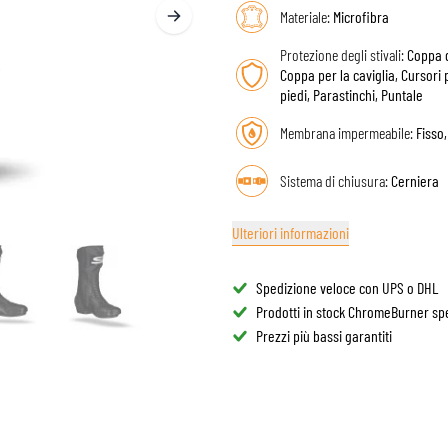
OCCHIALI
Materiale:
Microfibra
BORSA SERBATOIO
RICAMBI CASCHI
Protezione degli stivali:
Coppa d
BORSA POSTERIORI
FODERE CASCHI
Coppa per la caviglia, Cursori p
OTEZIONI MOTO & ACCESSORI
CASUAL
KIT MONTAGGIO BORSE
piedi, Parastinchi, Puntale
UBBOTTI AIRBAG
ACCESSORI
OTETTORI DEL CORPO SUPERIORE
BORSE
Membrana impermeabile:
Fisso
OTETTORI DEL CORPO INFERIORE
CAPPELLINI
Sistema di chiusura:
Cerniera
OTEZIONI MOTOCROSS & ENDURO
OCCHIALI
LET ALTA VISIBILITÀ
CALZATURE
Ulteriori informazioni
TRI ACCESSORI
FELPE
GIACCHE
Spedizione veloce con UPS o DHL
MANICHE LUNGHE
Prodotti in stock ChromeBurner spe
PANTALONI
Prezzi più bassi garantiti
CAMICIE
GONNE & VESTITI
CALZINI
MAGLIETTE