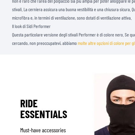
non è raro che l'area del polpaccio sia più ampia per poter alloggiare le pel
stivali. La cerniera assicura una buona vestibilità e una chiusura sicura. Q
microfibra e, in termini di ventilazione, sono dotati di ventilazione attiva.
Il look di Sidi Performer
Questa particolare versione degli stivali Performer è di colore nero. Se qu
cercando, non preoccupatevi, abbiamo
molte altre opzioni di colore per gl
RIDE
ESSENTIALS
Must-have accessories