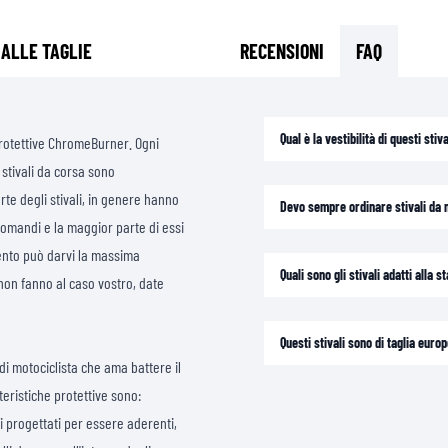
 ALLE TAGLIE
RECENSIONI
FAQ
Qual è la vestibilità di questi stiva
 protettive ChromeBurner. Ogni
 stivali da corsa sono
rte degli stivali, in genere hanno
Devo sempre ordinare stivali da m
comandi e la maggior parte di essi
mento può darvi la massima
Quali sono gli stivali adatti alla s
 non fanno al caso vostro, date
Questi stivali sono di taglia eur
o di motociclista che ama battere il
teristiche protettive sono:
ti progettati per essere aderenti,