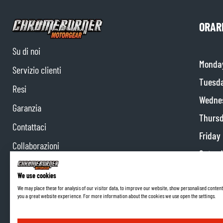
ORARI
Su di noi
Monda
Servizio clienti
Tuesd
Resi
Wedne
Garanzia
Thurs
Contattaci
Friday
Collaborazioni
Satur
Programma di affiliazione
Sunda
We use cookies
We may place these for analysis of our visitor data, to improve our website, show personalised content
you a great website experience. For more information about the cookies we use open the settings.