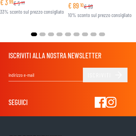
€
3
99
€
5
99
€
89
10
€
99
33% sconto sul prezzo consigliato
10% sconto sul prezzo consigliato
ISCRIVITI ALLA NOSTRA NEWSLETTER
ISCRIVITI
Indirizzo email
SEGUICI