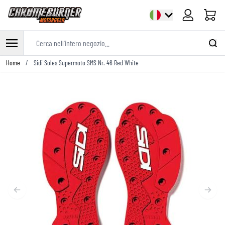
Cart
Cerca nell'intero negozio...
Salta al contenuto
Home
/
Sidi Soles Supermoto SMS Nr. 46 Red White