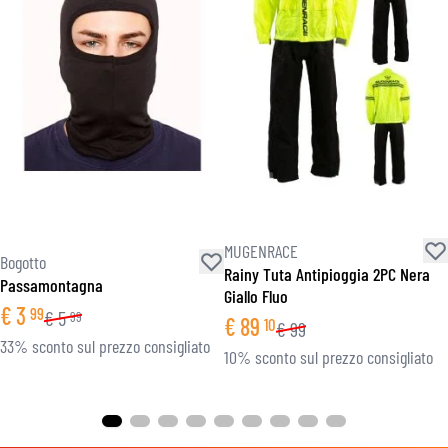
MUGENRACE
Bogotto
Rainy Tuta Antipioggia 2PC Nera
Passamontagna
Giallo Fluo
€
3
99
€
5
99
€
89
10
€
99
33% sconto sul prezzo consigliato
10% sconto sul prezzo consigliato