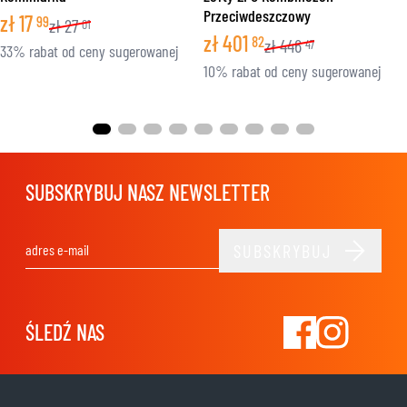
Przeciwdeszczowy
zł
17
99
zł
27
01
zł
401
82
zł
446
47
33% rabat od ceny sugerowanej
10% rabat od ceny sugerowanej
SUBSKRYBUJ NASZ NEWSLETTER
SUBSKRYBUJ
Adres e-mail
ŚLEDŹ NAS