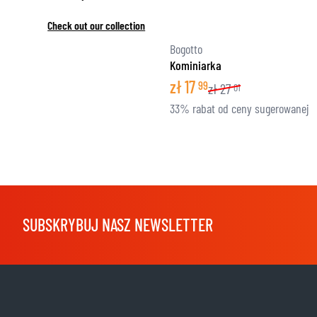
Check out our collection
Bogotto
Kominiarka
zł
17
99
zł
27
01
33% rabat od ceny sugerowanej
SUBSKRYBUJ NASZ NEWSLETTER