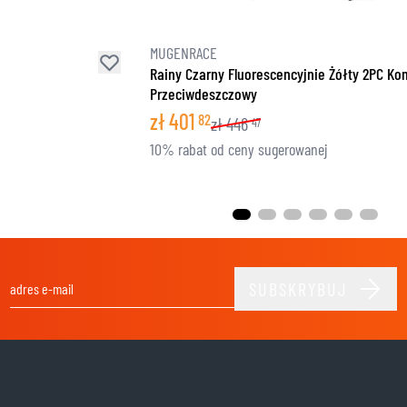
MUGENRACE
Rainy Czarny Fluorescencyjnie Żółty 2PC K
Przeciwdeszczowy
zł
401
82
zł
446
47
10% rabat od ceny sugerowanej
SUBSKRYBUJ
Adres e-mail