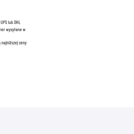
ZNE
 UPS lub DHL
ner wysyłane w
 najniższej ceny