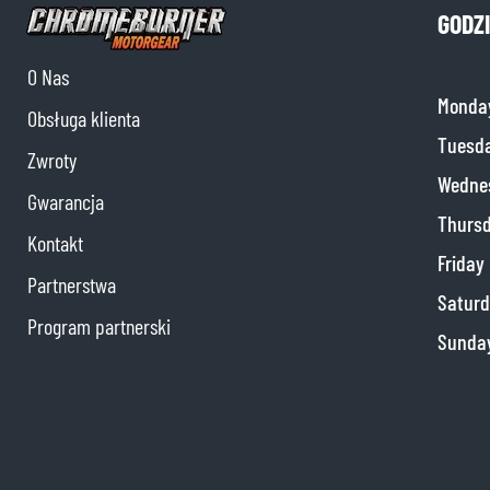
GODZ
O Nas
Monda
Obsługa klienta
Tuesd
Zwroty
Wedne
Gwarancja
Thurs
Kontakt
Friday
Partnerstwa
Satur
Program partnerski
Sunda