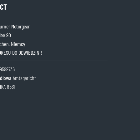
CT
rner Motorgear
lee 90
chen, Niemcy
DRESU DO ODWIEDZIN !
9599736
ndlowa
Amtsgericht
HRA 8561