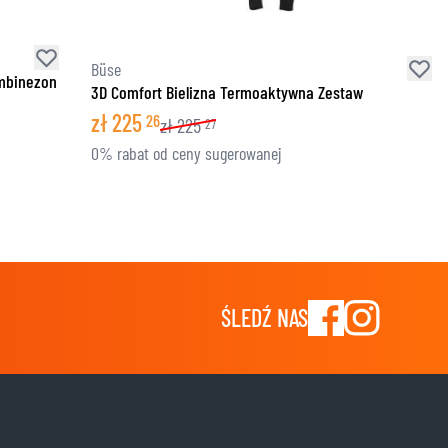
Büse
ombinezon
3D Comfort Bielizna Termoaktywna Zestaw
zł
225
26
zł
225
27
0% rabat od ceny sugerowanej
ŚLEDŹ NAS