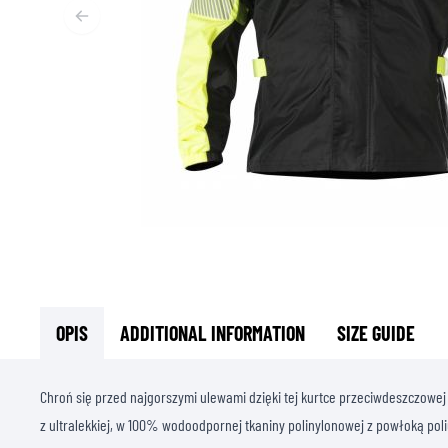
T
ODZIEŻ TERMOAKTYWNA
T
TERMICZNA BIELIZNA
S
TERMICZNE WARSTWY POŚREDNIE
KOMINIARKI I KOŁNIERZE
SKARPETY
KAMIZELKI CHŁODZĄCE
OPIS
ADDITIONAL INFORMATION
SIZE GUIDE
Chroń się przed najgorszymi ulewami dzięki tej kurtce przeciwdeszczowe
z ultralekkiej, w 100% wodoodpornej tkaniny polinylonowej z powłoką poli