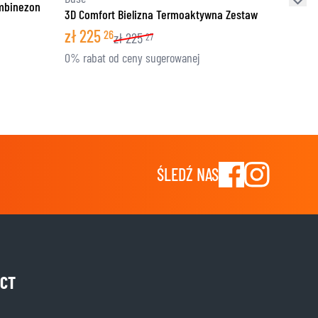
ombinezon
3D Comfort Bielizna Termoaktywna Zestaw
zł
225
26
zł
225
27
0% rabat od ceny sugerowanej
ŚLEDŹ NAS
CT