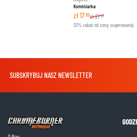
Kominiarka
zł
17
99
zł
27
01
33% rabat od ceny sugerowanej
SUBSKRYBUJ NASZ NEWSLETTER
GODZ
O Nas