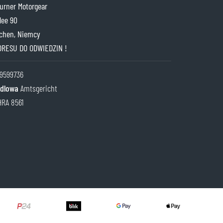
rner Motorgear
lee 90
chen, Niemcy
DRESU DO ODWIEDZIN !
9599736
ndlowa
Amtsgericht
HRA 8561