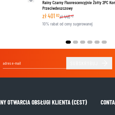
Rainy Czarny Fluorescencyjnie Żółty 2PC K
Przeciwdeszczowy
zł
401
82
zł
446
47
10% rabat od ceny sugerowanej
SUBSKRYBUJ
Adres e-mail
INY OTWARCIA OBSŁUGI KLIENTA (CEST)
CONTA