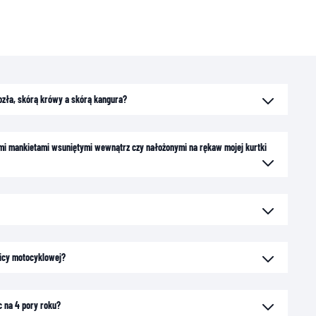
kozła, skórą krówy a skórą kangura?
gimi mankietami wsuniętymi wewnątrz czy nałożonymi na rękaw mojej kurtki
icy motocyklowej?
c na 4 pory roku?