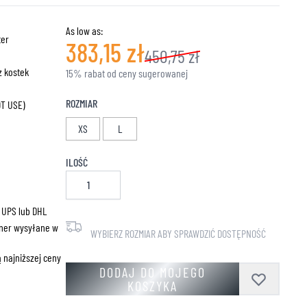
ZNE
As low as:
ter
383,15 zł
450,75 zł
z kostek
15% rabat od ceny sugerowanej
ROZMIAR
OT USE)
XS
L
ILOŚĆ
 UPS lub DHL
ner wysyłane w
WYBIERZ ROZMIAR ABY SPRAWDZIĆ DOSTĘPNOŚĆ
 najniższej ceny
DODAJ DO MOJEGO
KOSZYKA