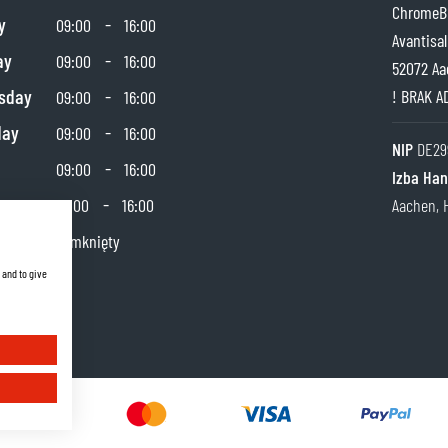
ChromeBu
y
-
09:00
16:00
Avantisal
ay
-
09:00
16:00
52072 Aa
sday
-
! BRAK A
09:00
16:00
day
-
09:00
16:00
NIP
DE29
-
09:00
16:00
Izba Ha
day
-
10:00
16:00
Aachen, 
y
Zamknięty
 and to give