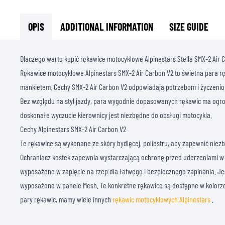
OPIS
ADDITIONAL INFORMATION
SIZE GUIDE
Dlaczego warto kupić rękawice motocyklowe Alpinestars Stella SMX-2 Air 
Rękawice motocyklowe Alpinestars SMX-2 Air Carbon V2 to świetna para rę
mankietem. Cechy SMX-2 Air Carbon V2 odpowiadają potrzebom i życzenio
Bez względu na styl jazdy, para wygodnie dopasowanych rękawic ma ogr
doskonałe wyczucie kierownicy jest niezbędne do obsługi motocykla.
Cechy Alpinestars SMX-2 Air Carbon V2
Te rękawice są wykonane ze skóry bydlęcej, poliestru, aby zapewnić nie
Ochraniacz kostek zapewnia wystarczającą ochronę przed uderzeniami w 
wyposażone w zapięcie na rzep dla łatwego i bezpiecznego zapinania. Jeś
wyposażone w panele Mesh. Te konkretne rękawice są dostępne w kolorze 
pary rękawic, mamy wiele innych
rękawic motocyklowych Alpinestars
.