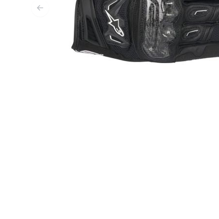
T
ODZIEŻ TERMOAKTYWNA
T
TERMICZNA BIELIZNA
S
TERMICZNE WARSTWY POŚREDNIE
KOMINIARKI I KOŁNIERZE
SKARPETY
KAMIZELKI CHŁODZĄCE