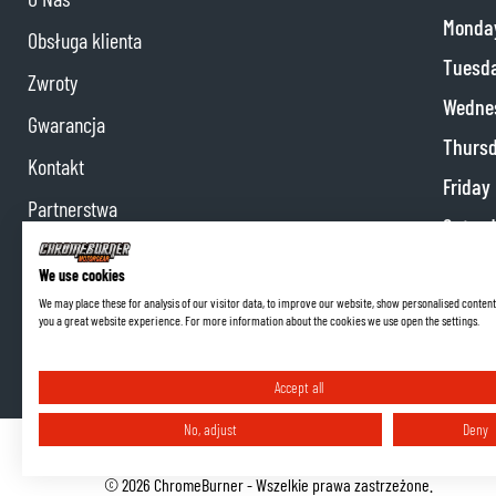
Monda
Obsługa klienta
Tuesd
Zwroty
Wedne
Gwarancja
Thurs
Kontakt
Friday
Partnerstwa
Satur
Program partnerski
Sunda
We use cookies
We may place these for analysis of our visitor data, to improve our website, show personalised content
you a great website experience. For more information about the cookies we use open the settings.
Accept all
No, adjust
Deny
Regulamin
Ustawienia plików cookie
Polityka prywatności
Dane firmy
©
2026
ChromeBurner - Wszelkie prawa zastrzeżone.