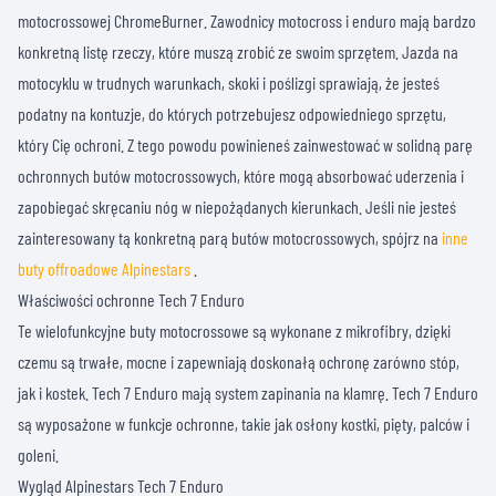
motocrossowej ChromeBurner. Zawodnicy motocross i enduro mają bardzo
konkretną listę rzeczy, które muszą zrobić ze swoim sprzętem. Jazda na
motocyklu w trudnych warunkach, skoki i poślizgi sprawiają, że jesteś
podatny na kontuzje, do których potrzebujesz odpowiedniego sprzętu,
który Cię ochroni. Z tego powodu powinieneś zainwestować w solidną parę
ochronnych butów motocrossowych, które mogą absorbować uderzenia i
zapobiegać skręcaniu nóg w niepożądanych kierunkach. Jeśli nie jesteś
zainteresowany tą konkretną parą butów motocrossowych, spójrz na
inne
buty offroadowe Alpinestars
.
Właściwości ochronne Tech 7 Enduro
Te wielofunkcyjne buty motocrossowe są wykonane z mikrofibry, dzięki
czemu są trwałe, mocne i zapewniają doskonałą ochronę zarówno stóp,
jak i kostek. Tech 7 Enduro mają system zapinania na klamrę. Tech 7 Enduro
są wyposażone w funkcje ochronne, takie jak osłony kostki, pięty, palców i
goleni.
Wygląd Alpinestars Tech 7 Enduro