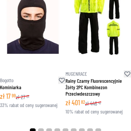
MUGENRACE
Bogotto
Rainy Czarny Fluorescencyjnie
Kominiarka
Żółty 2PC Kombinezon
Przeciwdeszczowy
zł
17
99
zł
27
01
zł
401
82
zł
446
47
33% rabat od ceny sugerowanej
10% rabat od ceny sugerowanej