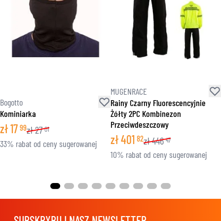
MUGENRACE
Bogotto
Rainy Czarny Fluorescencyjnie
Kominiarka
Żółty 2PC Kombinezon
Przeciwdeszczowy
zł
17
99
zł
27
01
zł
401
82
zł
446
47
33% rabat od ceny sugerowanej
10% rabat od ceny sugerowanej
SUBSKRYBUJ NASZ NEWSLETTER