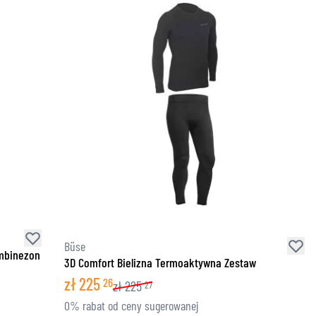
Büse
ombinezon
3D Comfort Bielizna Termoaktywna Zestaw
zł
225
26
zł
225
27
0% rabat od ceny sugerowanej