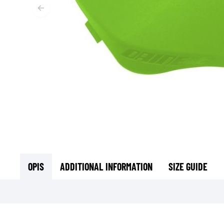
T
ODZIEŻ TERMOAKTYWNA
T
TERMICZNA BIELIZNA
S
TERMICZNE WARSTWY POŚREDNIE
KOMINIARKI I KOŁNIERZE
SKARPETY
KAMIZELKI CHŁODZĄCE
OPIS
ADDITIONAL INFORMATION
SIZE GUIDE