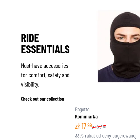
RIDE
ESSENTIALS
Must-have accessories
for comfort, safety and
visibility.
Check out our collection
Bogotto
Kominiarka
zł
17
99
zł
27
01
33% rabat od ceny sugerowanej