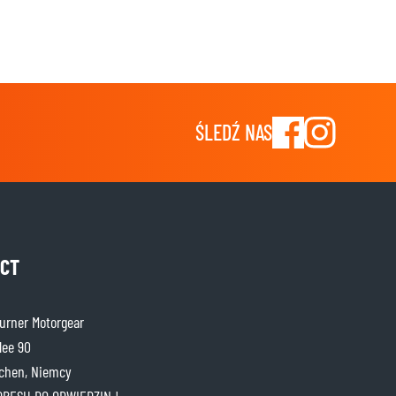
ŚLEDŹ NAS
CT
rner Motorgear
lee 90
chen, Niemcy