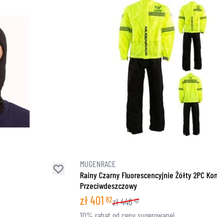
MUGENRACE
Rainy Czarny Fluorescencyjnie Żółty 2PC K
Przeciwdeszczowy
zł
401
82
zł
446
47
10% rabat od ceny sugerowanej