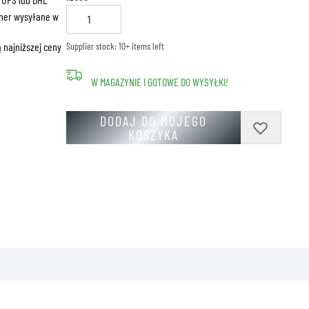
ZNE
ner wysyłane w
 najniższej ceny
Supplier stock: 10+ items left
W MAGAZYNIE I GOTOWE DO WYSYŁKI!
DODAJ DO MOJEGO
KOSZYKA