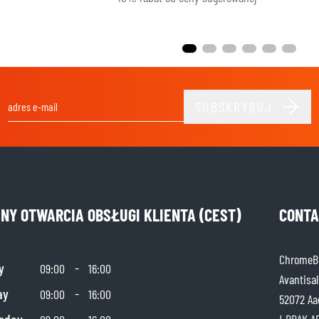
SUBSKRYBUJ
Adres e-mail
INY OTWARCIA OBSŁUGI KLIENTA (CEST)
CONTA
ChromeBu
y
-
09:00
16:00
Avantisal
ay
-
09:00
16:00
52072 Aa