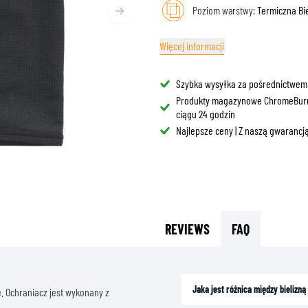
BLENDY PRZECIWSŁONEC
Poziom warstwy:
Termiczna Bi
ORBY NA BAK
GOGLE
OCHRANIACZE I AKCESORIA
ODZIEŻ CODZIENNA
ORBY NA SIEDZENIE
Więcej informacji
CZĘŚCI DO KASKÓW
AIRBAGS
AKCESORIA
TELAŻE I MOCOWANIA
WYŚCIÓŁKI I POLICZKI
OCHRANIACZE GÓRNEJ CZĘŚCI CIAŁA
MNÓSTWO
Szybka wysyłka za pośrednictwem
OCHRANIACZE DOLNEJ CZĘŚCI CIAŁA
CZAPKI
Produkty magazynowe ChromeBur
ZABEZPIECZENIA DO MOTOCROSS I ENDURO
OKULARY
ciągu 24 godzin
Najlepsze ceny | Z naszą gwarancją
KAMIZELKI ODBLASKOWE
OBUWIE
INNE AKCESORIA
BLUZY
KURTKI
DŁUGIE RĘKAWY
SPODNIE & SZORTY
REVIEWS
FAQ
KOSZULE
SPÓDNICE & SUKIENKI
SKARPETY
T-SHIRTY
Jaka jest różnica między bieliz
e. Ochraniacz jest wykonany z