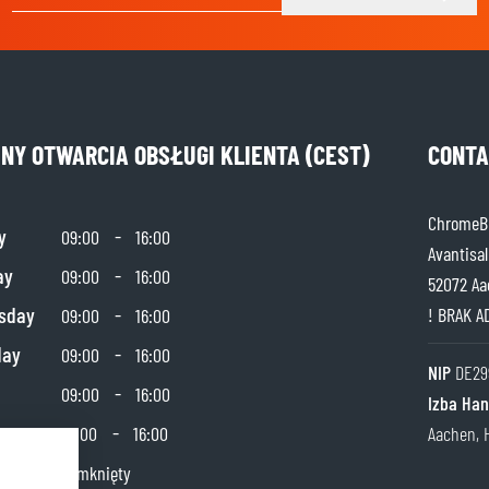
Adres e-mail
INY OTWARCIA OBSŁUGI KLIENTA (CEST)
CONTA
ChromeBu
y
-
09:00
16:00
Avantisal
ay
-
09:00
16:00
52072 Aa
sday
-
! BRAK A
09:00
16:00
day
-
09:00
16:00
NIP
DE29
-
09:00
16:00
Izba Ha
day
-
10:00
16:00
Aachen, 
y
Zamknięty