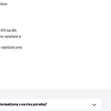
ZNE
elizna
 UPS lub DHL
ner wysyłane w
 najniższej ceny
ną termoaktywną a warstwą pośrednią?