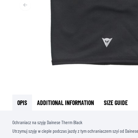
T
ODZIEŻ TERMOAKTYWNA
T
TERMICZNA BIELIZNA
S
TERMICZNE WARSTWY POŚREDNIE
KOMINIARKI I KOŁNIERZE
SKARPETY
KAMIZELKI CHŁODZĄCE
OPIS
ADDITIONAL INFORMATION
SIZE GUIDE
Ochraniacz na szyję Dainese Therm Black
Utrzymuj szyję w cieple podczas jazdy z tym ochraniaczem szyi od Daines