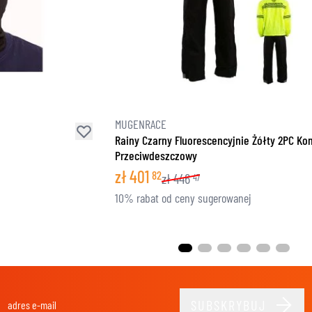
MUGENRACE
Rainy Czarny Fluorescencyjnie Żółty 2PC K
Przeciwdeszczowy
zł
401
82
zł
446
47
10% rabat od ceny sugerowanej
SUBSKRYBUJ