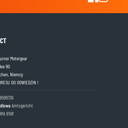
CT
rner Motorgear
lee 90
chen, Niemcy
DRESU DO ODWIEDZIN !
9599736
ndlowa
Amtsgericht
HRA 8561