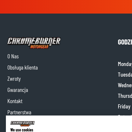
GODZ
O Nas
Monda
Obsługa klienta
Tuesd
Zwroty
Wedne
Gwarancja
Thurs
Kontakt
Friday
Partnerstwa
Satur
Program partnerski
Sunda
We use cookies