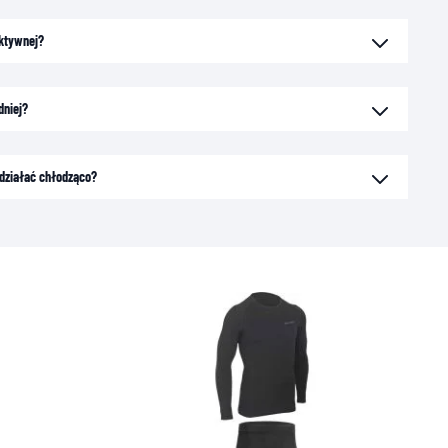
aktywnej?
dniej?
działać chłodząco?