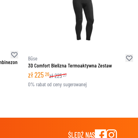
Büse
ombinezon
3D Comfort Bielizna Termoaktywna Zestaw
zł
225
26
zł
225
27
0% rabat od ceny sugerowanej
ŚLEDŹ NAS