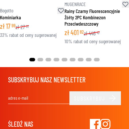
MUGENRACE
Bogotto
Rainy Czarny Fluorescencyjnie
Kominiarka
Żółty 2PC Kombinezon
Przeciwdeszczowy
zł
17
99
zł
27
01
zł
401
82
zł
446
47
33% rabat od ceny sugerowanej
10% rabat od ceny sugerowanej
SUBSKRYBUJ NASZ NEWSLETTER
SUBSKRYBUJ
Adres e-mail
ŚLEDŹ NAS