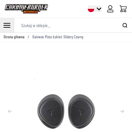
Cart
Szukaj w sklepie...
Przejdź do treści
Strona główna
/
Dainese Pista Łokieć Slidery Czarny