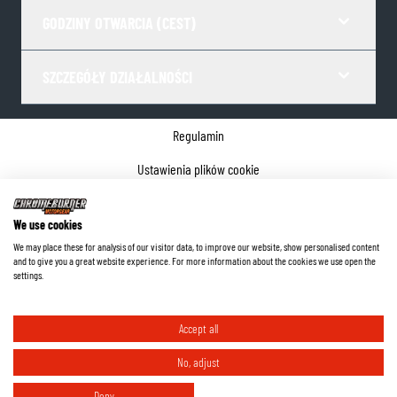
GODZINY OTWARCIA (CEST)
SZCZEGÓŁY DZIAŁALNOŚCI
Regulamin
Ustawienia plików cookie
Polityka prywatności
We use cookies
Dane firmy
We may place these for analysis of our visitor data, to improve our website, show personalised content
and to give you a great website experience. For more information about the cookies we use open the
©
2026
ChromeBurner - Wszelkie prawa zastrzeżone.
settings.
Accept all
No, adjust
Deny