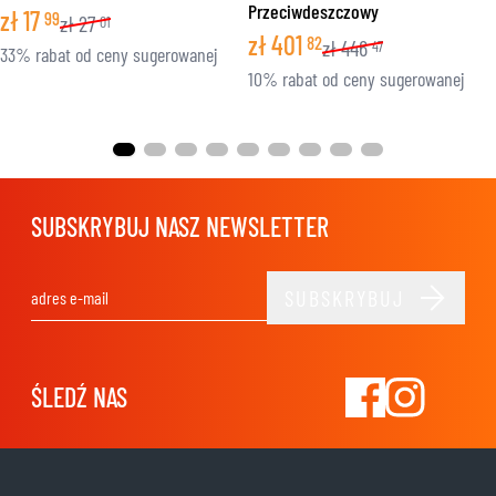
Przeciwdeszczowy
zł
17
99
zł
27
01
zł
401
82
zł
446
47
33% rabat od ceny sugerowanej
10% rabat od ceny sugerowanej
SUBSKRYBUJ NASZ NEWSLETTER
SUBSKRYBUJ
Adres e-mail
ŚLEDŹ NAS