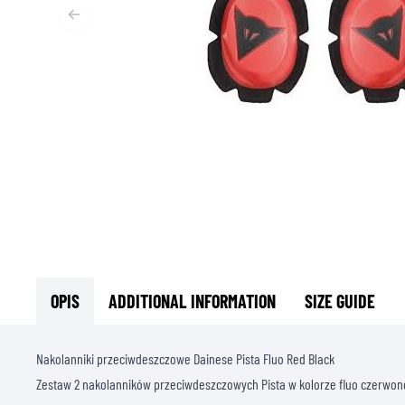
T
ODZIEŻ TERMOAKTYWNA
T
TERMICZNA BIELIZNA
S
TERMICZNE WARSTWY POŚREDNIE
KOMINIARKI I KOŁNIERZE
SKARPETY
KAMIZELKI CHŁODZĄCE
OPIS
ADDITIONAL INFORMATION
SIZE GUIDE
Nakolanniki przeciwdeszczowe Dainese Pista Fluo Red Black
Zestaw 2 nakolanników przeciwdeszczowych Pista w kolorze fluo czerwono