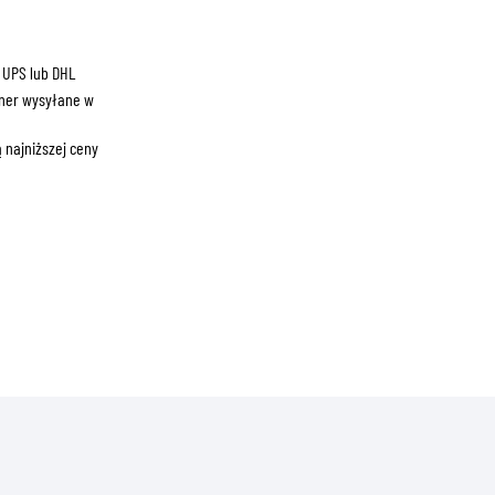
ZNE
 UPS lub DHL
ner wysyłane w
 najniższej ceny