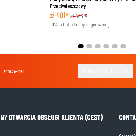
Przeciwdeszczowy
zł
401
82
zł
446
47
10% rabat od ceny sugerowanej
SUBSKRYBUJ
Adres e-mail
INY OTWARCIA OBSŁUGI KLIENTA (CEST)
CONTA