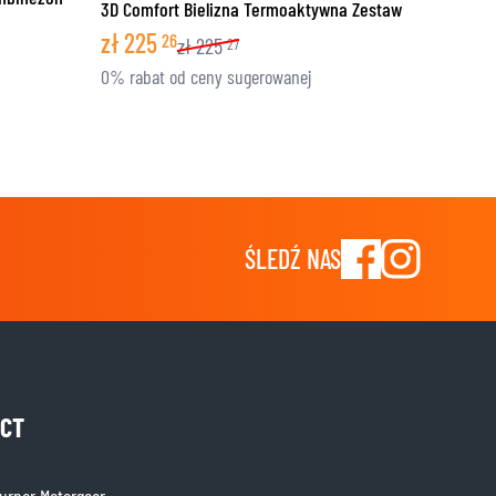
3D Comfort Bielizna Termoaktywna Zestaw
zł
225
26
zł
225
27
0% rabat od ceny sugerowanej
ŚLEDŹ NAS
CT