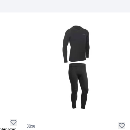
Büse
ombinezon