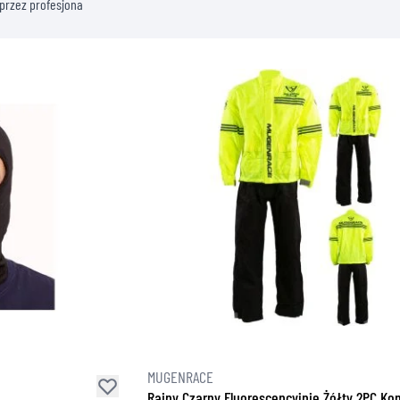
przez profesjona
MUGENRACE
Rainy Czarny Fluorescencyjnie Żółty 2PC K