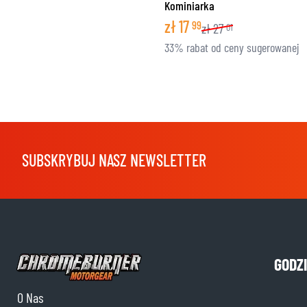
Kominiarka
zł
17
99
zł
27
01
33% rabat od ceny sugerowanej
SUBSKRYBUJ NASZ NEWSLETTER
GODZ
O Nas