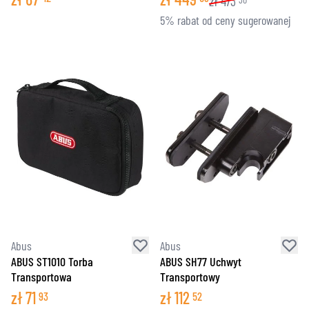
zł
473
5% rabat od ceny sugerowanej
Abus
Abus
ABUS ST1010 Torba
ABUS SH77 Uchwyt
Transportowa
Transportowy
zł
71
zł
112
93
52