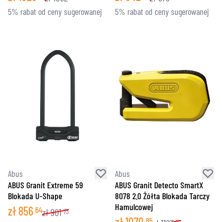
5% rabat od ceny sugerowanej
5% rabat od ceny sugerowanej
Abus
Abus
ABUS Granit Extreme 59
ABUS Granit Detecto SmartX
Blokada U-Shape
8078 2.0 Żółta Blokada Tarczy
Hamulcowej
zł
856
64
zł
901
73
zł
1070
85