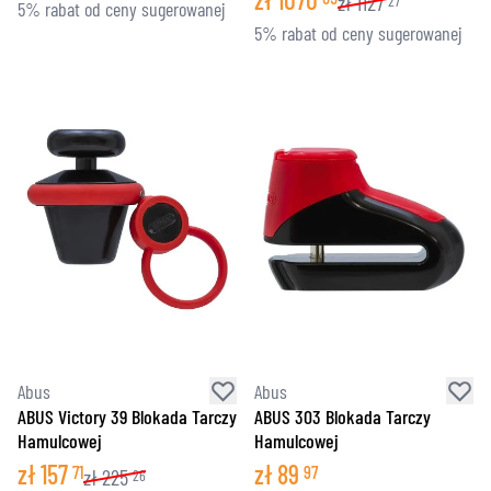
zł
1127
27
5% rabat od ceny sugerowanej
5% rabat od ceny sugerowanej
Abus
Abus
ABUS Victory 39 Blokada Tarczy
ABUS 303 Blokada Tarczy
Hamulcowej
Hamulcowej
zł
157
zł
89
71
97
zł
225
26