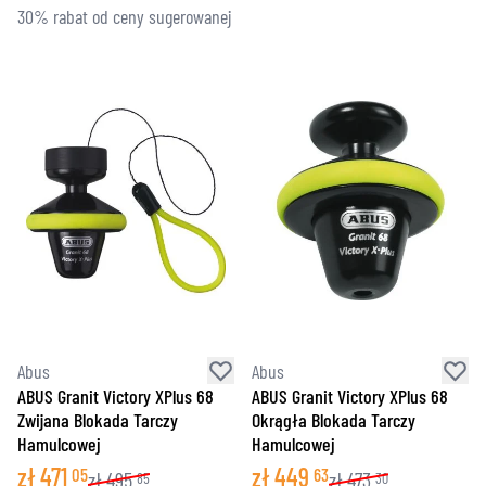
30% rabat od ceny sugerowanej
Abus
Abus
ABUS Granit Victory XPlus 68
ABUS Granit Victory XPlus 68
Zwijana Blokada Tarczy
Okrągła Blokada Tarczy
Hamulcowej
Hamulcowej
zł
471
zł
449
05
63
zł
495
zł
473
85
30