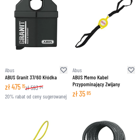
Abus
Abus
ABUS Granit 37/60 Kłódka
ABUS Memo Kabel
Przypominający Zwijany
zł
475
15
zł
593
94
zł
35
85
20% rabat od ceny sugerowanej