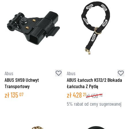
Abus
Abus
ABUS SH59 Uchwyt
ABUS Łańcuch KS12/2 Blokada
Transportowy
Łańcucha Z Pętlą
zł
135
zł
428
07
21
zł
450
75
5% rabat od ceny sugerowanej