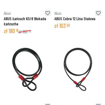
Abus
Abus
ABUS Łańcuch KS/8 Blokada
ABUS Cobra 12 Lina Stalowa
Łańcucha
zł
103
50
zł
180
16
zł
180
16