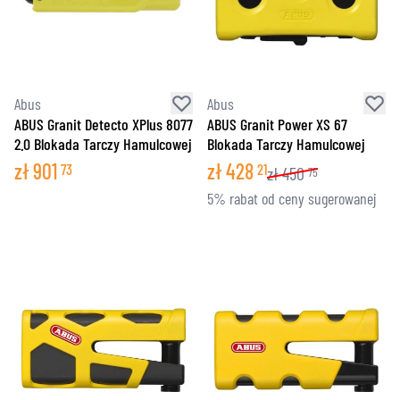
Abus
Abus
ABUS Granit Detecto XPlus 8077
ABUS Granit Power XS 67
2.0 Blokada Tarczy Hamulcowej
Blokada Tarczy Hamulcowej
zł
901
zł
428
73
21
zł
450
75
5% rabat od ceny sugerowanej