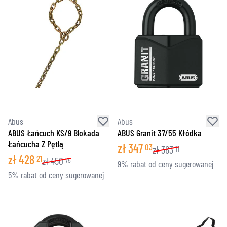
Abus
Abus
ABUS Łańcuch KS/9 Blokada
ABUS Granit 37/55 Kłódka
Łańcucha Z Pętlą
zł
347
03
zł
383
11
zł
428
21
zł
450
75
9% rabat od ceny sugerowanej
5% rabat od ceny sugerowanej