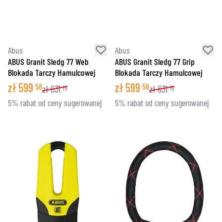
Abus
Abus
ABUS Granit Sledg 77 Web
ABUS Granit Sledg 77 Grip
Blokada Tarczy Hamulcowej
Blokada Tarczy Hamulcowej
zł
599
zł
599
58
58
zł
631
zł
631
15
15
5% rabat od ceny sugerowanej
5% rabat od ceny sugerowanej