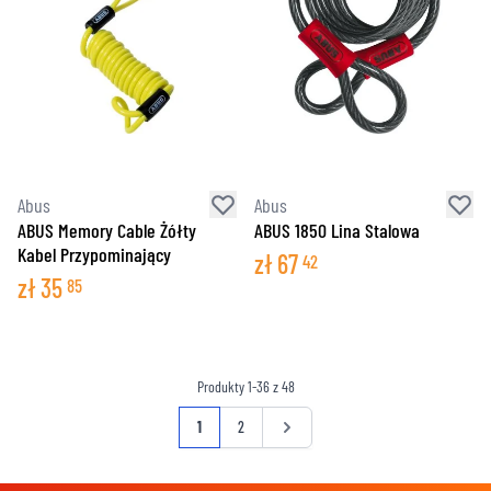
Abus
Abus
ABUS Memory Cable Żółty
ABUS 1850 Lina Stalowa
Kabel Przypominający
zł
67
42
zł
35
85
Produkty
1
-
36
z
48
Strona
Aktualnie czytasz stronę
Strona
Strona
1
2