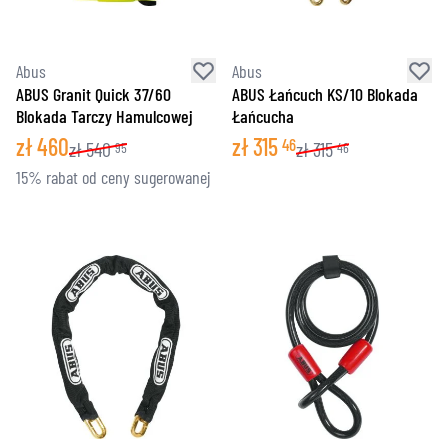
Abus
Abus
ABUS Granit Quick 37/60
ABUS Łańcuch KS/10 Blokada
Blokada Tarczy Hamulcowej
Łańcucha
zł
460
zł
315
46
zł
540
zł
315
95
46
15% rabat od ceny sugerowanej