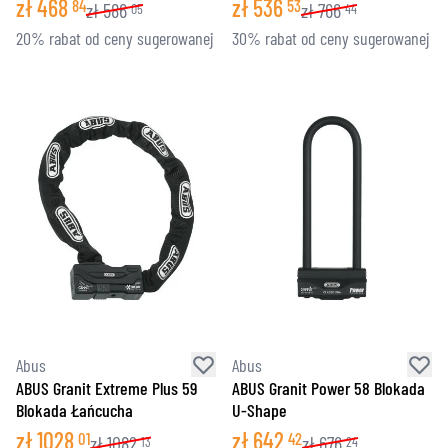
zł
468
zł
536
84
53
zł
586
zł
766
05
44
20% rabat od ceny sugerowanej
30% rabat od ceny sugerowanej
Abus
Abus
ABUS Granit Extreme Plus 59
ABUS Granit Power 58 Blokada
Blokada Łańcucha
U-Shape
zł
1028
zł
642
01
42
zł
1082
zł
676
13
24