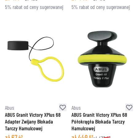
5% rabat od ceny sugerowanej
5% rabat od ceny sugerowanej
Abus
Abus
ABUS Granit Victory XPlus 68
ABUS Granit Victory XPlus 68
Adapter Zwijany Blokada
Półokrągła Blokada Tarczy
Tarczy Hamulcowej
Hamulcowej
zł
67
zł
449
42
63
30