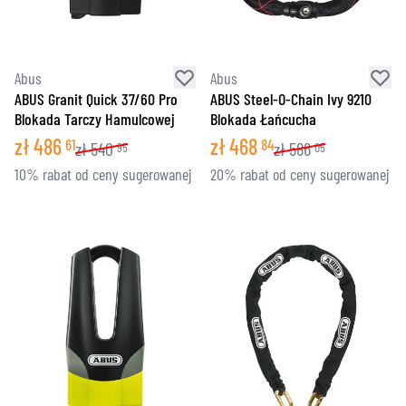
Abus
Abus
ABUS Granit Quick 37/60 Pro
ABUS Steel-O-Chain Ivy 9210
Blokada Tarczy Hamulcowej
Blokada Łańcucha
zł
486
zł
468
61
84
zł
540
zł
586
95
05
10% rabat od ceny sugerowanej
20% rabat od ceny sugerowanej