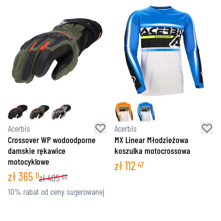
Acerbis
Acerbis
Crossover WP wodoodporne
MX Linear Młodzieżowa
damskie rękawice
koszulka motocrossowa
motocyklowe
zł
112
47
zł
365
11
zł
405
66
10% rabat od ceny sugerowanej