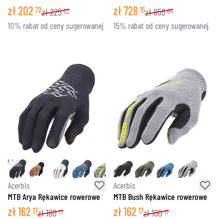
zł
202
zł
728
72
15
zł
225
zł
856
22
64
10% rabat od ceny sugerowanej
15% rabat od ceny sugerowanej
Acerbis
Acerbis
MTB Arya Rękawice rowerowe
MTB Bush Rękawice rowerowe
zł
162
zł
162
17
17
zł
180
zł
180
17
17