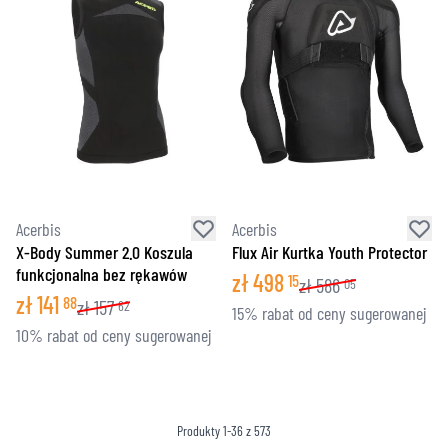
Acerbis
Acerbis
X-Body Summer 2.0 Koszula
Flux Air Kurtka Youth Protector
funkcjonalna bez rękawów
zł
498
15
zł
586
05
zł
141
88
zł
157
62
15% rabat od ceny sugerowanej
10% rabat od ceny sugerowanej
Produkty
1
-
36
z
573