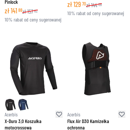
Pinlock
zł
129
70
zł
144
09
zł
141
88
zł
157
62
10% rabat od ceny sugerowanej
10% rabat od ceny sugerowanej
Acerbis
Acerbis
X-Duro 3.0 Koszulka
Flux Air D3O Kamizelka
motocrossowa
ochronna