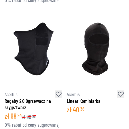
0% rabat od ceny sugerowanej
Acerbis
Acerbis
Regaby 2.0 Ogrzewacz na
Linear Kominiarka
szyję/twarz
zł
40
36
zł
98
94
zł
98
95
0% rabat od ceny sugerowanej