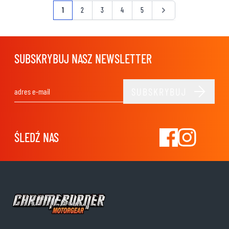
Strona
Aktualnie czytasz stronę
Strona
Strona
Strona
Strona
Strona
1
2
3
4
5
SUBSKRYBUJ NASZ NEWSLETTER
SUBSKRYBUJ
Adres e-mail
ŚLEDŹ NAS