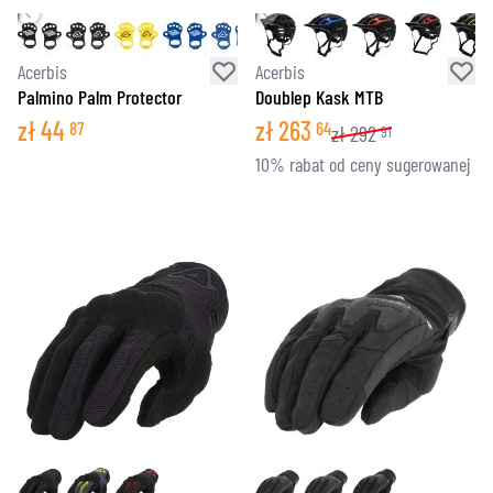
Acerbis
Acerbis
Palmino Palm Protector
Doublep Kask MTB
zł
44
zł
263
87
64
zł
292
91
10% rabat od ceny sugerowanej