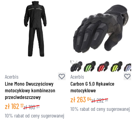
Acerbis
Acerbis
Line Mono Dwuczęściowy
Carbon G 5.0 Rękawice
motocyklowy kombinezon
motocyklowe
przeciwdeszczowy
zł
263
64
zł
292
91
zł
162
17
zł
180
21
10% rabat od ceny sugerowanej
10% rabat od ceny sugerowanej