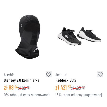
Acerbis
Acerbis
Giansey 2.0 Kominiarka
Paddock Buty
zł
98
zł
421
94
53
zł
98
zł
495
95
90
0% rabat od ceny sugerowanej
15% rabat od ceny sugerowanej