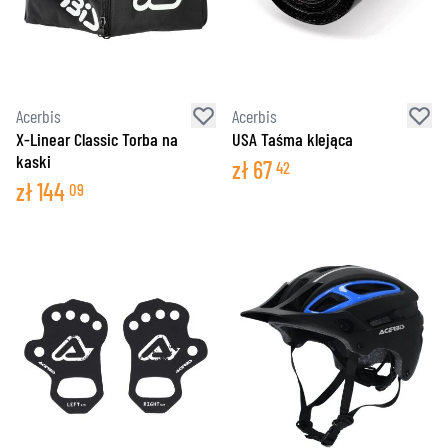
Acerbis
Acerbis
X-Linear Classic Torba na
USA Taśma klejąca
kaski
zł
67
42
zł
144
09