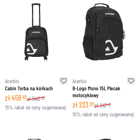
Acerbis
Acerbis
Cabin Torba na kółkach
B-Logo Mono 15L Plecak
motocyklowy
zł
459
82
zł
540
95
zł
223
05
zł
247
81
15% rabat od ceny sugerowanej
10% rabat od ceny sugerowanej