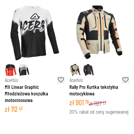
Acerbis
Acerbis
MX Linear Graphic
Rally Pro Kurtka tekstylna
Młodzieżowa koszulka
motocyklowa
motocrossowa
zł
901
78
zł
1127
22
zł
112
47
20% rabat od ceny sugerowanej