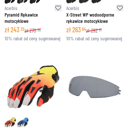
Acerbis
Acerbis
Pyramid Rękawice
X-Street WP wodoodporne
motocyklowe
rękawice motocyklowe
zł
243
zł
263
35
64
zł
270
zł
292
36
91
10% rabat od ceny sugerowanej
10% rabat od ceny sugerowanej