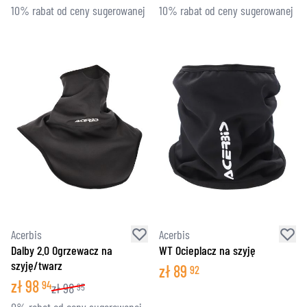
10% rabat od ceny sugerowanej
10% rabat od ceny sugerowanej
Acerbis
Acerbis
Dalby 2.0 Ogrzewacz na
WT Ocieplacz na szyję
szyję/twarz
zł
89
92
zł
98
94
zł
98
95