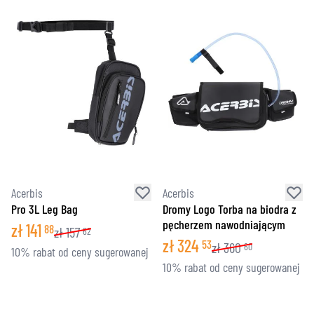
Acerbis
Acerbis
Pro 3L Leg Bag
Dromy Logo Torba na biodra z
pęcherzem nawodniającym
zł
141
88
zł
157
62
zł
324
53
zł
360
60
10% rabat od ceny sugerowanej
10% rabat od ceny sugerowanej