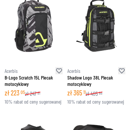
Acerbis
Acerbis
B-Logo Scratch 15L Plecak
Shadow Logo 38L Plecak
motocyklowy
motocyklowy
zł
223
zł
365
05
11
zł
247
zł
405
81
66
10% rabat od ceny sugerowanej
10% rabat od ceny sugerowanej