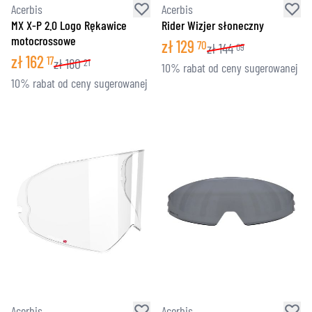
Acerbis
Acerbis
MX X-P 2.0 Logo Rękawice
Rider Wizjer słoneczny
motocrossowe
zł
129
70
zł
144
09
zł
162
17
zł
180
21
10% rabat od ceny sugerowanej
10% rabat od ceny sugerowanej
Acerbis
Acerbis