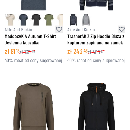
Alife And Kickin
Alife And Kickin
MaddoxAK A Autumn T-Shirt
TrasherAK Z Zip Hoodie Bluza z
Jesienna koszulka
kapturem zapinana na zamek
zł
81
zł
243
13
48
zł
135
zł
405
25
84
40% rabat od ceny sugerowanej
40% rabat od ceny sugerowanej