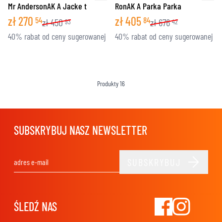
Mr AndersonAK A Jacke t
RonAK A Parka Parka
zł
270
zł
405
54
84
zł
450
zł
676
93
42
40% rabat od ceny sugerowanej
40% rabat od ceny sugerowanej
Produkty
16
SUBSKRYBUJ NASZ NEWSLETTER
SUBSKRYBUJ
Adres e-mail
ŚLEDŹ NAS