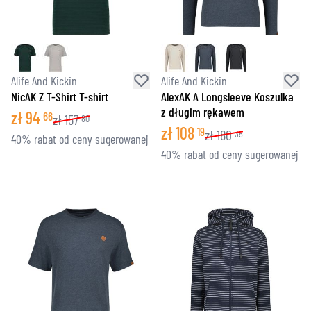
Alife And Kickin
Alife And Kickin
NicAK Z T-Shirt T-shirt
AlexAK A Longsleeve Koszulka
z długim rękawem
zł
94
66
zł
157
80
zł
108
19
zł
180
35
40% rabat od ceny sugerowanej
40% rabat od ceny sugerowanej