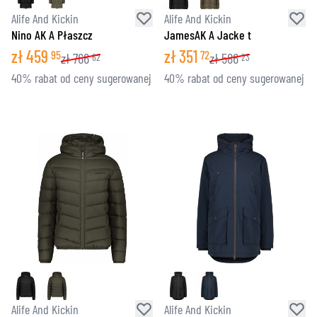
Alife And Kickin
Alife And Kickin
Nino AK A Płaszcz
JamesAK A Jacke t
zł
459
zł
351
95
72
zł
766
zł
586
62
23
40% rabat od ceny sugerowanej
40% rabat od ceny sugerowanej
Alife And Kickin
Alife And Kickin