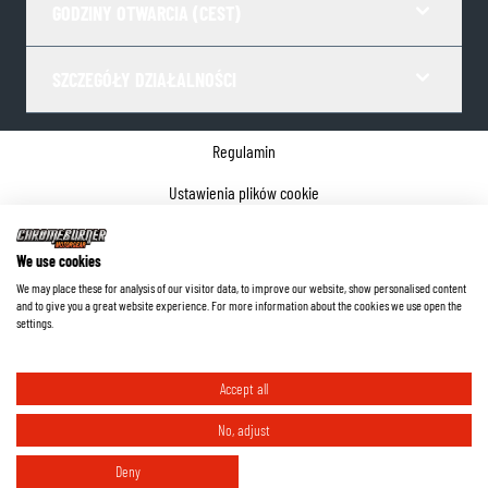
GODZINY OTWARCIA (CEST)
SZCZEGÓŁY DZIAŁALNOŚCI
Regulamin
Ustawienia plików cookie
Polityka prywatności
We use cookies
Dane firmy
We may place these for analysis of our visitor data, to improve our website, show personalised content
and to give you a great website experience. For more information about the cookies we use open the
©
2026
ChromeBurner - Wszelkie prawa zastrzeżone.
settings.
Accept all
No, adjust
Deny