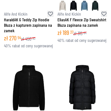
Alife And Kickin
Alife And Kickin
HaraldAK G Teddy Zip Hoodie
EliasAK F Fleece Zip Sweatshirt
Bluza z kapturem zapinana na
Bluza zapinana na zamek
zamek
zł
189
37
zł
315
64
zł
270
54
zł
450
93
40% rabat od ceny sugerowanej
40% rabat od ceny sugerowanej