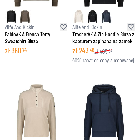
Alife And Kickin
Alife And Kickin
FabioAK A French Terry
TrasherAK A Zip Hoodie Bluza z
Sweatshirt Bluza
kapturem zapinana na zamek
zł
360
zł
243
74
48
zł
405
84
40% rabat od ceny sugerowanej