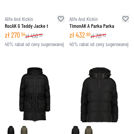
Alife And Kickin
Alife And Kickin
RocAK G Teddy Jacke t
TimonAK A Parka Parka
zł
270
zł
432
54
90
zł
450
zł
721
93
52
40% rabat od ceny sugerowanej
40% rabat od ceny sugerowanej