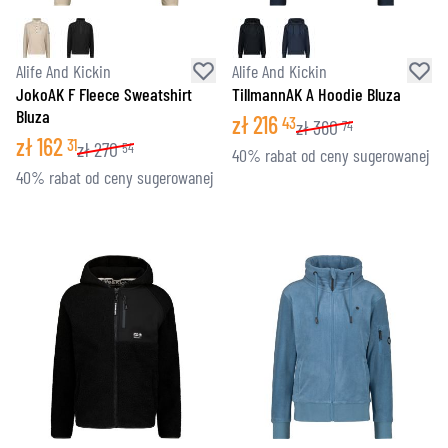
Alife And Kickin
Alife And Kickin
JokoAK F Fleece Sweatshirt
TillmannAK A Hoodie Bluza
Bluza
zł
216
43
zł
360
74
zł
162
31
zł
270
54
40% rabat od ceny sugerowanej
40% rabat od ceny sugerowanej