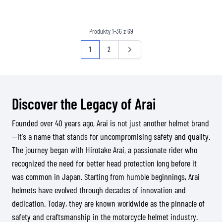
Produkty
1
-
36
z
69
Strona
Aktualnie czytasz stronę
Strona
Strona
1
2
Discover the Legacy of Arai
Founded over 40 years ago, Arai is not just another helmet brand
—it's a name that stands for uncompromising safety and quality.
The journey began with Hirotake Arai, a passionate rider who
recognized the need for better head protection long before it
was common in Japan. Starting from humble beginnings, Arai
helmets have evolved through decades of innovation and
dedication. Today, they are known worldwide as the pinnacle of
safety and craftsmanship in the motorcycle helmet industry.