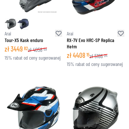
Arai
Arai
Tour-X5 Kask enduro
RX-7V Evo HRC-SP Replica
Hełm
zł
3449
82
zł
4058
59
zł
4408
15
zł
5186
04
15% rabat od ceny sugerowanej
15% rabat od ceny sugerowanej