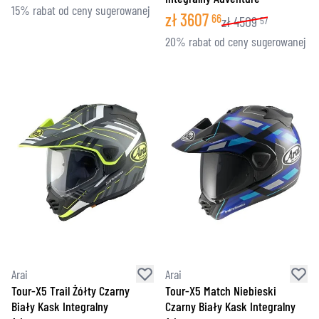
15% rabat od ceny sugerowanej
zł
3607
66
zł
4509
57
20% rabat od ceny sugerowanej
Arai
Arai
Tour-X5 Trail Żółty Czarny
Tour-X5 Match Niebieski
Biały Kask Integralny
Czarny Biały Kask Integralny