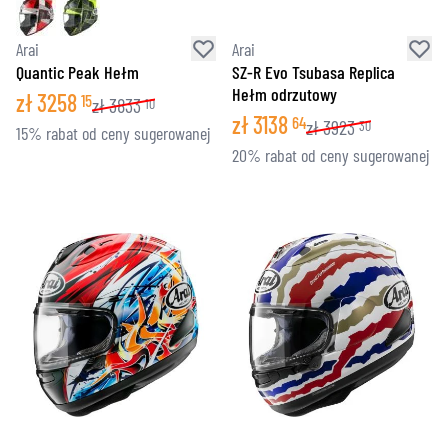
Arai
Arai
Quantic Peak Hełm
SZ-R Evo Tsubasa Replica
Hełm odrzutowy
zł
3258
15
zł
3833
10
zł
3138
64
zł
3923
30
15% rabat od ceny sugerowanej
20% rabat od ceny sugerowanej