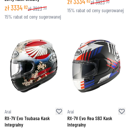
zł
3334
82
zł
3923
30
zł
3334
82
zł
3923
30
15% rabat od ceny sugerowanej
15% rabat od ceny sugerowanej
Arai
Arai
RX-7V Evo Tsubasa Kask
RX-7V Evo Rea SB3 Kask
Integralny
Integralny