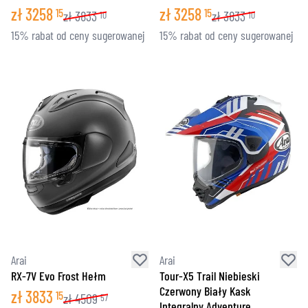
zł
3258
zł
3258
15
15
zł
3833
zł
3833
10
10
15% rabat od ceny sugerowanej
15% rabat od ceny sugerowanej
Arai
Arai
RX-7V Evo Frost Hełm
Tour-X5 Trail Niebieski
Czerwony Biały Kask
zł
3833
15
zł
4509
57
Integralny Adventure