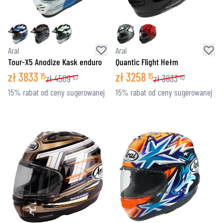
Arai
Arai
Tour-X5 Anodize Kask enduro
Quantic Flight Hełm
zł
3833
zł
3258
15
15
zł
4509
zł
3833
57
10
15% rabat od ceny sugerowanej
15% rabat od ceny sugerowanej