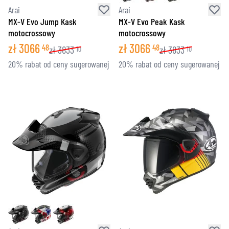
Arai
Arai
MX-V Evo Jump Kask
MX-V Evo Peak Kask
motocrossowy
motocrossowy
zł
3066
zł
3066
48
48
zł
3833
zł
3833
10
10
20% rabat od ceny sugerowanej
20% rabat od ceny sugerowanej