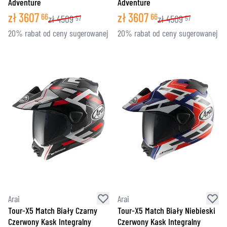
Adventure
Adventure
zł
3607
zł
3607
66
66
zł
4509
zł
4509
57
57
20% rabat od ceny sugerowanej
20% rabat od ceny sugerowanej
Arai
Arai
Tour-X5 Match Biały Czarny
Tour-X5 Match Biały Niebieski
Czerwony Kask Integralny
Czerwony Kask Integralny