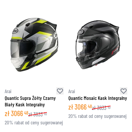
Arai
Arai
Quantic Supra Żółty Czarny
Quantic Mosaic Kask Integralny
Biały Kask Integralny
zł
3066
48
zł
3833
10
zł
3066
48
zł
3833
10
20% rabat od ceny sugerowanej
20% rabat od ceny sugerowanej