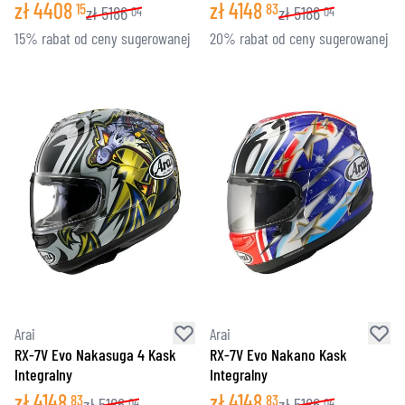
zł
4408
zł
4148
15
83
zł
5186
zł
5186
04
04
15% rabat od ceny sugerowanej
20% rabat od ceny sugerowanej
Arai
Arai
RX-7V Evo Nakasuga 4 Kask
RX-7V Evo Nakano Kask
Integralny
Integralny
zł
4148
zł
4148
83
83
zł
5186
zł
5186
04
04