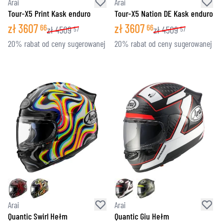
Arai
Arai
Tour-X5 Print Kask enduro
Tour-X5 Nation DE Kask enduro
zł
3607
zł
3607
66
66
zł
4509
zł
4509
57
57
20% rabat od ceny sugerowanej
20% rabat od ceny sugerowanej
Arai
Arai
Quantic Swirl Hełm
Quantic Giu Hełm