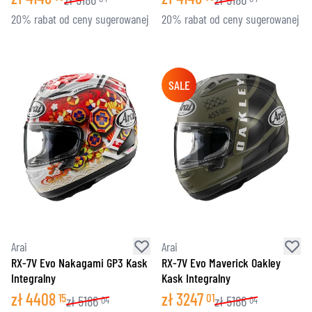
20% rabat od ceny sugerowanej
20% rabat od ceny sugerowanej
SALE
Arai
Arai
RX-7V Evo Nakagami GP3 Kask
RX-7V Evo Maverick Oakley
Integralny
Kask Integralny
zł
4408
zł
3247
15
01
zł
5186
zł
5186
04
04