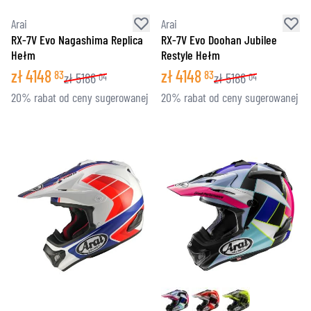
Arai
Arai
RX-7V Evo Nagashima Replica
RX-7V Evo Doohan Jubilee
Hełm
Restyle Hełm
zł
4148
zł
4148
83
83
zł
5186
zł
5186
04
04
20% rabat od ceny sugerowanej
20% rabat od ceny sugerowanej