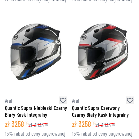
Arai
Arai
Quantic Supra Niebieski Czarny
Quantic Supra Czerwony
Biały Kask Integralny
Czarny Biały Kask Integralny
zł
3258
zł
3258
15
15
zł
3833
zł
3833
10
10
15% rabat od ceny sugerowanej
15% rabat od ceny sugerowanej