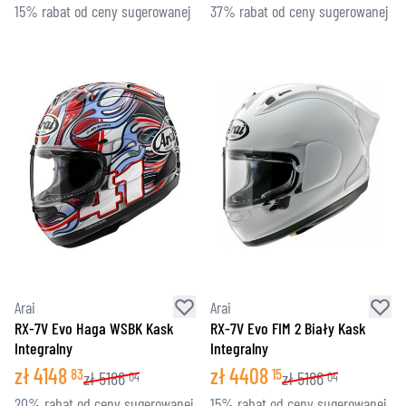
15% rabat od ceny sugerowanej
37% rabat od ceny sugerowanej
Arai
Arai
RX-7V Evo Haga WSBK Kask
RX-7V Evo FIM 2 Biały Kask
Integralny
Integralny
zł
4148
zł
4408
83
15
zł
5186
zł
5186
04
04
20% rabat od ceny sugerowanej
15% rabat od ceny sugerowanej