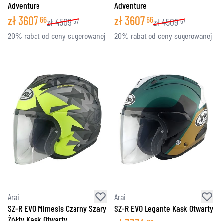
Adventure
Adventure
zł
3607
zł
3607
66
66
zł
4509
zł
4509
57
57
20% rabat od ceny sugerowanej
20% rabat od ceny sugerowanej
Arai
Arai
SZ-R EVO Mimesis Czarny Szary
SZ-R EVO Legante Kask Otwarty
Żółty Kask Otwarty