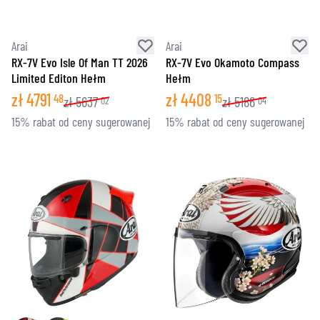
Arai
Arai
RX-7V Evo Isle Of Man TT 2026
RX-7V Evo Okamoto Compass
Limited Editon Hełm
Hełm
zł
4791
zł
4408
48
15
zł
5637
zł
5186
02
04
15% rabat od ceny sugerowanej
15% rabat od ceny sugerowanej