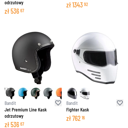
odrzutowy
zł
1343
92
zł
536
67
Bandit
Bandit
Jet Premium Line Kask
Fighter Kask
odrzutowy
zł
762
16
zł
536
67