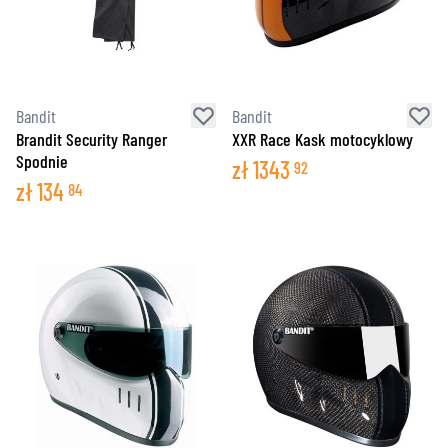
Bandit
Bandit
Brandit Security Ranger
XXR Race Kask motocyklowy
Spodnie
zł
1343
92
zł
134
84