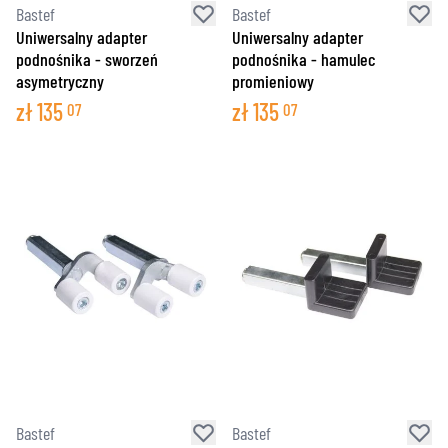
Bastef
Bastef
Uniwersalny adapter
Uniwersalny adapter
podnośnika - sworzeń
podnośnika - hamulec
asymetryczny
promieniowy
zł
135
zł
135
07
07
Bastef
Bastef