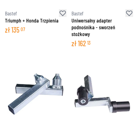
Bastef
Bastef
Triumph + Honda Trzpienia
Uniwersalny adapter
podnośnika - sworzeń
zł
135
07
stożkowy
zł
162
13