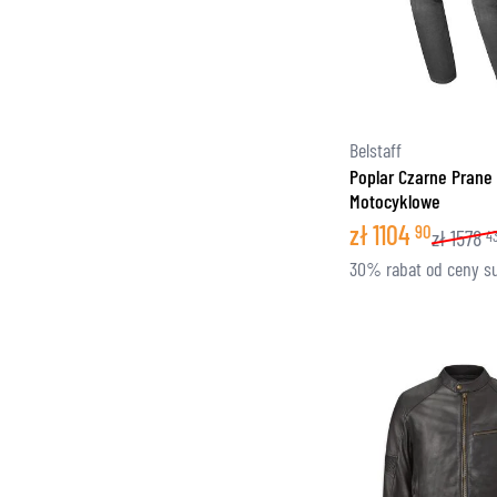
Belstaff
Poplar Czarne Prane
Motocyklowe
zł
1104
90
zł
1578
4
30% rabat od ceny s