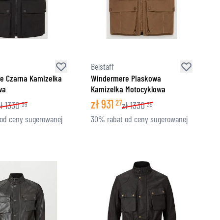
Belstaff
e Czarna Kamizelka
Windermere Piaskowa
wa
Kamizelka Motocyklowa
zł
931
27
ł
1330
zł
1330
39
39
od ceny sugerowanej
30% rabat od ceny sugerowanej