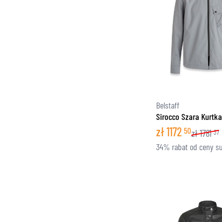
Belstaff
Sirocco Szara Kurtka
zł
1172
50
zł
1781
37
34% rabat od ceny s