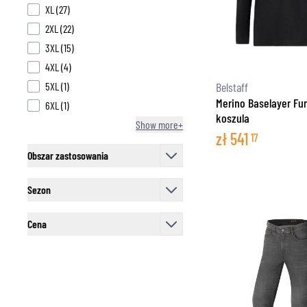
products available
XL
(
27
)
products available
2XL
(
22
)
products available
3XL
(
15
)
products available
4XL
(
4
)
products available
Belstaff
5XL
(
1
)
Merino Baselayer Fu
products available
6XL
(
1
)
koszula
Show more+
zł
541
17
Obszar zastosowania
filter
Sezon
filter
Cena
filter