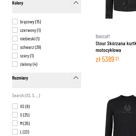
Kolory
T
filter
ODZIEŻ TERMOAKTYWNA
T
products available
brązowy
(
15
)
TERMICZNA BIELIZNA
S
products available
czerwony
(
1
)
TERMICZNE WARSTWY POŚREDNIE
Belstaff
products available
niebieski
(
1
)
KOMINIARKI I KOŁNIERZE
Stour Skórzana kurt
products available
schwarz
(
29
)
motocyklowa
SKARPETY
products available
szary
(
1
)
zł
5389
KAMIZELKI CHŁODZĄCE
21
products available
zielony
(
4
)
Rozmiary
filter
products available
XS
(
8
)
products available
S
(
25
)
products available
M
(
26
)
products available
L
(
23
)