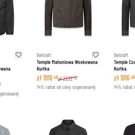
Belstaff
Belstaff
Temple Mahoniowa Woskowana
Temple Cz
owana
Kurtka
Kurtka
zł
1916
zł
1916
48
48
zł
2232
35
1
14% rabat od ceny sugerowanej
14% rabat 
ugerowanej