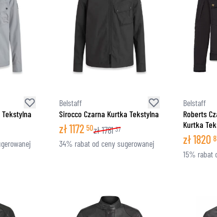
Belstaff
Belstaff
 Tekstylna
Sirocco Czarna Kurtka Tekstylna
Roberts C
Kurtka Tek
zł
1172
50
zł
1781
37
zł
1820
8
ugerowanej
34% rabat od ceny sugerowanej
15% rabat 