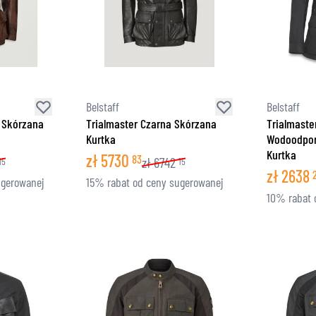
Belstaff
Belstaff
 Skórzana
Trialmaster Czarna Skórzana
Trialmaste
Kurtka
Wodoodpo
Kurtka
zł
5730
83
zł
6742
15
15
zł
2638
ugerowanej
15% rabat od ceny sugerowanej
10% rabat 