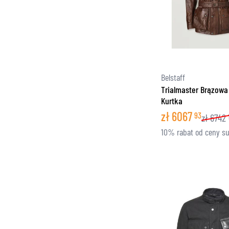
Belstaff
Trialmaster Brązowa
Kurtka
zł
6067
93
zł
6742
10% rabat od ceny s