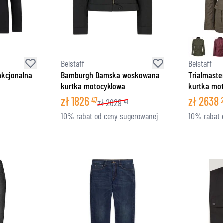
Belstaff
Belstaff
nkcjonalna
Bamburgh Damska woskowana
Trialmast
kurtka motocyklowa
kurtka mo
zł
1826
zł
2638
47
zł
2029
41
10% rabat od ceny sugerowanej
10% rabat 