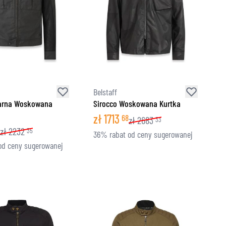
Belstaff
arna Woskowana
Sirocco Woskowana Kurtka
zł
1713
68
zł
2683
33
zł
2232
35
36% rabat od ceny sugerowanej
od ceny sugerowanej