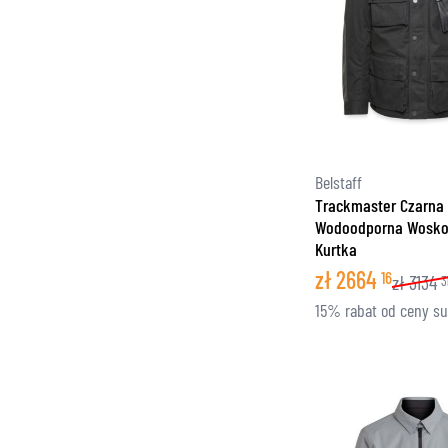
Belstaff
Trackmaster Czarna
Wodoodporna Wosk
Kurtka
zł
2664
16
zł
3134
3
15% rabat od ceny s