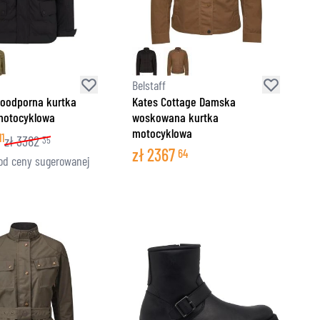
ZNE
Belstaff
doodporna kurtka
Kates Cottage Damska
motocyklowa
woskowana kurtka
motocyklowa
11
zł
3382
35
zł
2367
64
od ceny sugerowanej