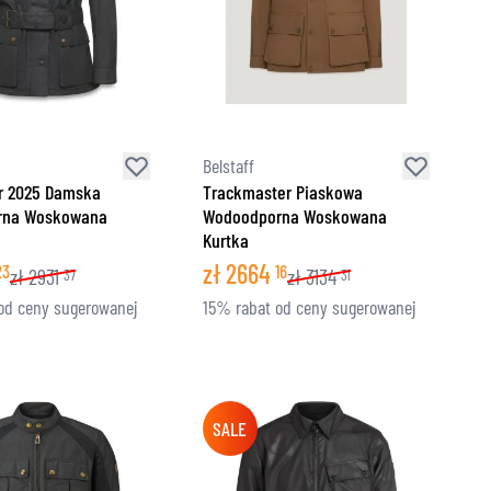
Belstaff
r 2025 Damska
Trackmaster Piaskowa
rna Woskowana
Wodoodporna Woskowana
Kurtka
zł
2664
23
16
zł
2931
zł
3134
37
31
od ceny sugerowanej
15% rabat od ceny sugerowanej
SALE