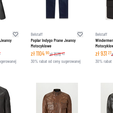
Belstaff
Belstaff
 Jeansy
Poplar Indygo Prane Jeansy
Windermer
Motocyklowe
Motocyklo
zł
1104
zł
931
90
27
zł
1578
z
3
43
ugerowanej
30% rabat od ceny sugerowanej
30% rabat 