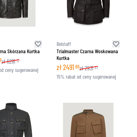
Belstaff
rna Skórzana Kurtka
Trialmaster Czarna Woskowana
Kurtka
9
zł
6291
17
zł
2491
66
zł
2931
37
od ceny sugerowanej
15% rabat od ceny sugerowanej