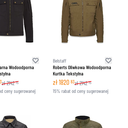
Belstaff
zarna Wodoodporna
Roberts Oliwkowa Wodoodporna
stylna
Kurtka Tekstylna
zł
1820
3
83
zł
2142
zł
2142
15
15
od ceny sugerowanej
15% rabat od ceny sugerowanej