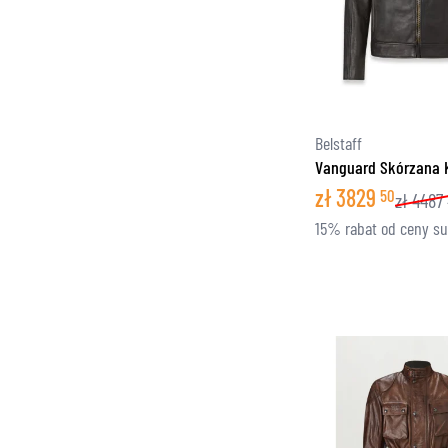
Belstaff
Vanguard Skórzana 
zł
3829
50
zł
4487
15% rabat od ceny s