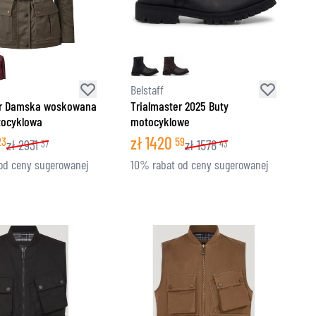
Belstaff
er Damska woskowana
Trialmaster 2025 Buty
tocyklowa
motocyklowe
zł
1420
23
59
zł
2931
zł
1578
37
43
od ceny sugerowanej
10% rabat od ceny sugerowanej