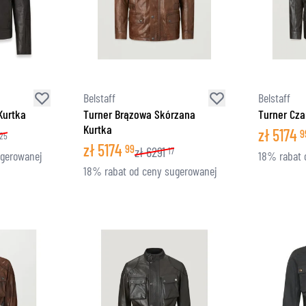
Belstaff
Belstaff
Kurtka
Turner Brązowa Skórzana
Turner Cza
Kurtka
zł
5174
9
25
zł
5174
99
zł
6291
17
ugerowanej
18% rabat 
18% rabat od ceny sugerowanej