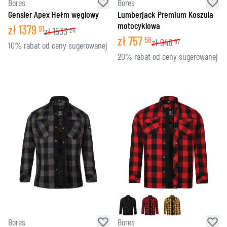
Bores
Bores
Gensler Apex Hełm węglowy
Lumberjack Premium Koszula
motocyklowa
zł
1379
91
zł
1533
24
zł
757
56
zł
946
97
10% rabat od ceny sugerowanej
20% rabat od ceny sugerowanej
Bores
Bores