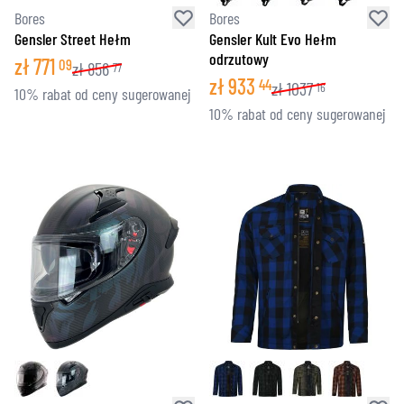
Bores
Bores
Gensler Street Hełm
Gensler Kult Evo Hełm
odrzutowy
zł
771
09
zł
856
77
zł
933
44
zł
1037
16
10% rabat od ceny sugerowanej
10% rabat od ceny sugerowanej