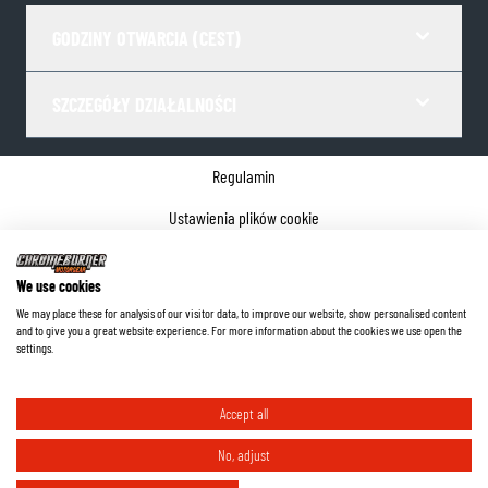
GODZINY OTWARCIA (CEST)
SZCZEGÓŁY DZIAŁALNOŚCI
Regulamin
Ustawienia plików cookie
Polityka prywatności
We use cookies
Dane firmy
We may place these for analysis of our visitor data, to improve our website, show personalised content
and to give you a great website experience. For more information about the cookies we use open the
©
2026
ChromeBurner - Wszelkie prawa zastrzeżone.
settings.
Accept all
No, adjust