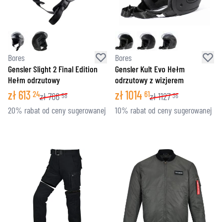
Bores
Bores
Gensler Slight 2 Final Edition
Gensler Kult Evo Hełm
Hełm odrzutowy
odrzutowy z wizjerem
zł
613
zł
1014
24
61
zł
766
zł
1127
58
36
20% rabat od ceny sugerowanej
10% rabat od ceny sugerowanej