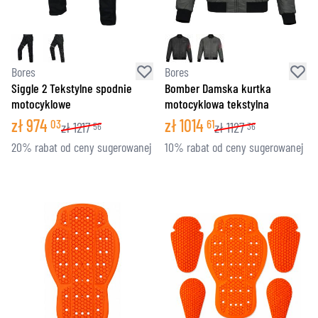
Bores
Bores
Siggle 2 Tekstylne spodnie
Bomber Damska kurtka
motocyklowe
motocyklowa tekstylna
zł
974
zł
1014
03
61
zł
1217
zł
1127
56
36
20% rabat od ceny sugerowanej
10% rabat od ceny sugerowanej