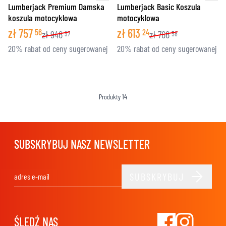
Lumberjack Premium Damska
Lumberjack Basic Koszula
koszula motocyklowa
motocyklowa
zł
757
zł
613
56
24
zł
946
zł
766
97
58
20% rabat od ceny sugerowanej
20% rabat od ceny sugerowanej
Produkty
14
SUBSKRYBUJ NASZ NEWSLETTER
SUBSKRYBUJ
Adres e-mail
ŚLEDŹ NAS