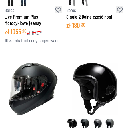
Bores
Bores
Live Premium Plus
Siggle 2 Dolna część nogi
Motocyklowe jeansy
zł
180
30
zł
1055
20
zł
1172
46
10% rabat od ceny sugerowanej