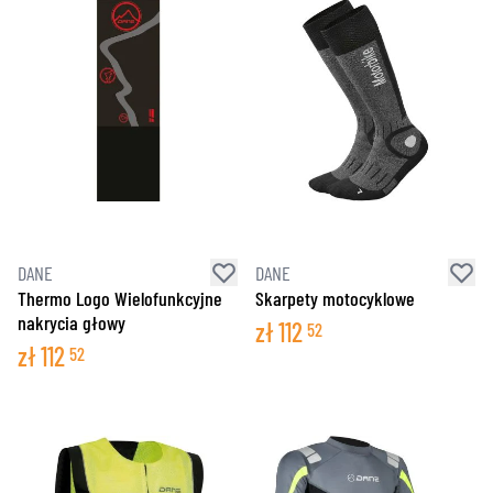
DANE
DANE
Thermo Logo Wielofunkcyjne
Skarpety motocyklowe
nakrycia głowy
zł
112
52
zł
112
52