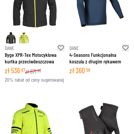
DANE
DANE
Byge XPR-Tex Motocyklowa
4-Seasons Funkcjonalna
kurtka przeciwdeszczowa
koszula z długim rękawem
zł
536
zł
360
67
56
zł
671
96
20% rabat od ceny sugerowanej