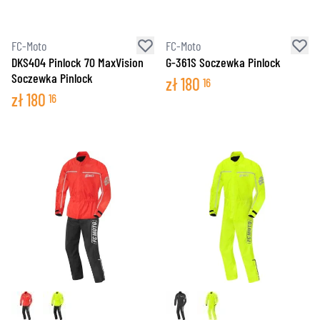
FC-Moto
FC-Moto
DKS404 Pinlock 70 MaxVision
G-361S Soczewka Pinlock
Soczewka Pinlock
zł
180
16
zł
180
16