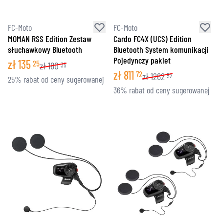
FC-Moto
FC-Moto
MOMAN RSS Edition Zestaw
Cardo FC4X (UCS) Edition
słuchawkowy Bluetooth
Bluetooth System komunikacji
Pojedynczy pakiet
zł
135
25
zł
180
35
zł
811
72
zł
1262
52
25% rabat od ceny sugerowanej
36% rabat od ceny sugerowanej