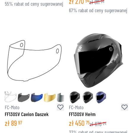
zł
270
54
zł
811
54
55% rabat od ceny sugerowanej
67% rabat od ceny sugerowanej
FC-Moto
FC-Moto
FF130SV Cavion Daszek
FF130SV Hełm
zł
89
zł
450
97
75
zł
676
24
33% rabat od ceny sugerowanej