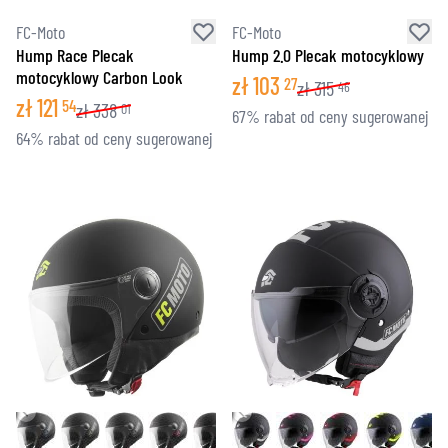
FC-Moto
FC-Moto
Hump Race Plecak
Hump 2.0 Plecak motocyklowy
motocyklowy Carbon Look
zł
103
27
zł
315
46
zł
121
54
zł
338
01
67% rabat od ceny sugerowanej
64% rabat od ceny sugerowanej