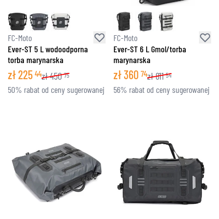
FC-Moto
FC-Moto
Ever-ST 5 L wodoodporna
Ever-ST 6 L Gmol/torba
torba marynarska
marynarska
zł
225
zł
360
44
74
zł
450
zł
811
75
54
50% rabat od ceny sugerowanej
56% rabat od ceny sugerowanej