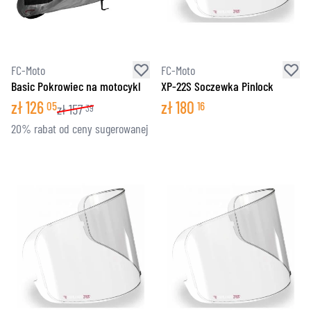
FC-Moto
FC-Moto
Basic Pokrowiec na motocykl
XP-22S Soczewka Pinlock
zł
126
zł
180
05
16
zł
157
39
20% rabat od ceny sugerowanej