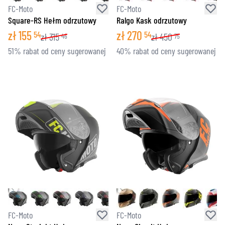
FC-Moto
FC-Moto
Square-RS Hełm odrzutowy
Ralgo Kask odrzutowy
zł
155
zł
270
54
54
zł
315
zł
450
46
75
51% rabat od ceny sugerowanej
40% rabat od ceny sugerowanej
FC-Moto
FC-Moto