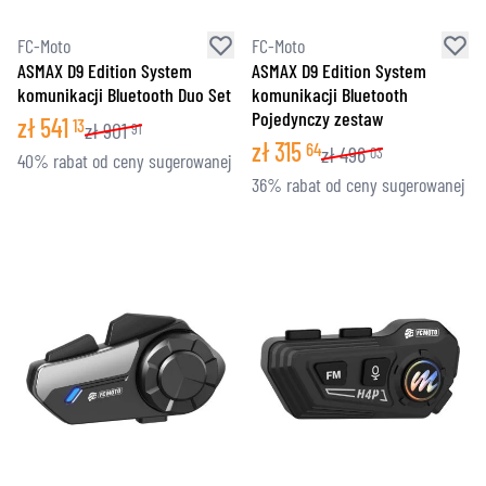
FC-Moto
FC-Moto
ASMAX D9 Edition System
ASMAX D9 Edition System
komunikacji Bluetooth Duo Set
komunikacji Bluetooth
Pojedynczy zestaw
zł
541
13
zł
901
91
zł
315
64
zł
496
03
40% rabat od ceny sugerowanej
36% rabat od ceny sugerowanej