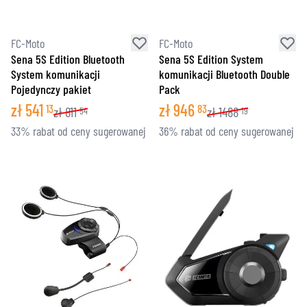
FC-Moto
FC-Moto
Sena 5S Edition Bluetooth
Sena 5S Edition System
System komunikacji
komunikacji Bluetooth Double
Pojedynczy pakiet
Pack
zł
541
zł
946
13
83
zł
811
zł
1488
54
19
33% rabat od ceny sugerowanej
36% rabat od ceny sugerowanej