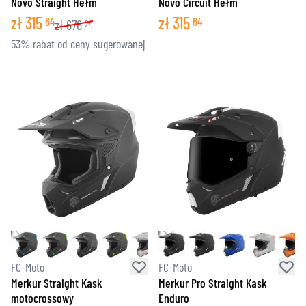
Novo Straight Hełm
Novo Circuit Hełm
zł
315
zł
315
64
64
zł
676
24
53% rabat od ceny sugerowanej
FC-Moto
FC-Moto
Merkur Straight Kask
Merkur Pro Straight Kask
motocrossowy
Enduro