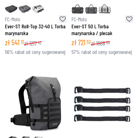
FC-Moto
FC-Moto
Ever-ST Roll-Top 32-40 L Torba
Ever-ST 50 L Torba
marynarska
marynarska / plecak
zł
541
zł
721
13
52
zł
1217
zł
1668
42
58
56% rabat od ceny sugerowanej
57% rabat od ceny sugerowanej