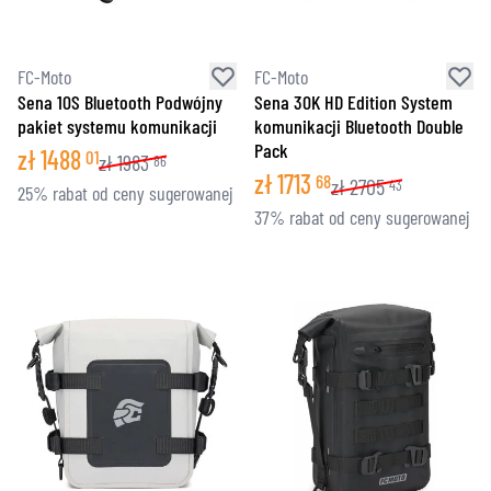
FC-Moto
FC-Moto
Sena 10S Bluetooth Podwójny
Sena 30K HD Edition System
pakiet systemu komunikacji
komunikacji Bluetooth Double
Pack
zł
1488
01
zł
1983
86
zł
1713
68
zł
2705
43
25% rabat od ceny sugerowanej
37% rabat od ceny sugerowanej