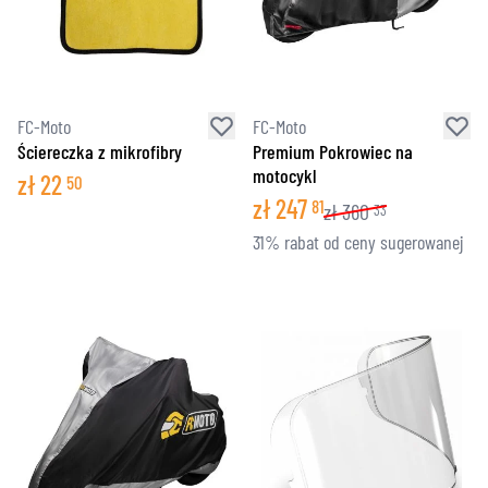
FC-Moto
FC-Moto
Ściereczka z mikrofibry
Premium Pokrowiec na
motocykl
zł
22
50
zł
247
81
zł
360
33
31% rabat od ceny sugerowanej