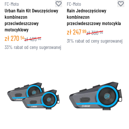
FC-Moto
FC-Moto
Urban Rain Kit Dwuczęściowy
Rain Jednoczęściowy
kombinezon
kombinezon
przeciwdeszczowy
przeciwdeszczowy motocykla
motocyklowy
zł
247
99
zł
360
56
zł
270
54
zł
405
66
31% rabat od ceny sugerowanej
33% rabat od ceny sugerowanej