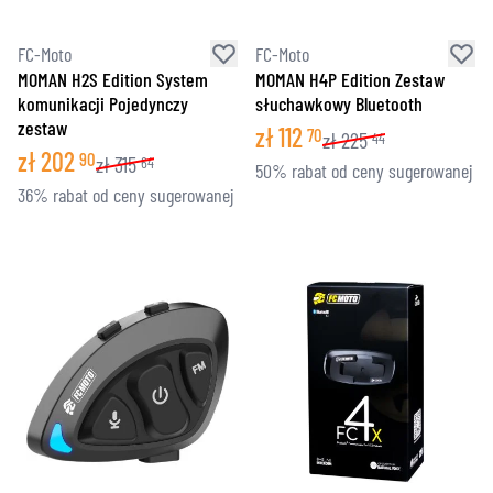
FC-Moto
FC-Moto
MOMAN H2S Edition System
MOMAN H4P Edition Zestaw
komunikacji Pojedynczy
słuchawkowy Bluetooth
zestaw
zł
112
70
zł
225
44
zł
202
90
zł
315
64
50% rabat od ceny sugerowanej
36% rabat od ceny sugerowanej