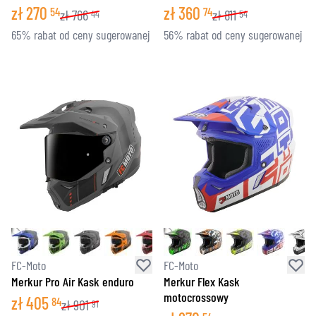
zł
270
zł
360
54
74
zł
766
zł
811
44
54
65% rabat od ceny sugerowanej
56% rabat od ceny sugerowanej
FC-Moto
FC-Moto
Merkur Pro Air Kask enduro
Merkur Flex Kask
motocrossowy
zł
405
84
zł
901
91