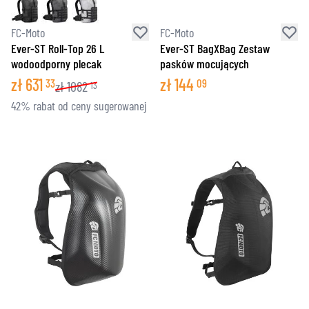
FC-Moto
FC-Moto
Ever-ST Roll-Top 26 L
Ever-ST BagXBag Zestaw
wodoodporny plecak
pasków mocujących
zł
631
zł
144
33
09
zł
1082
13
42% rabat od ceny sugerowanej