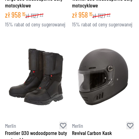
motocyklowe
motocyklowe
zł
958
zł
958
15
15
zł
1127
zł
1127
22
22
15% rabat od ceny sugerowanej
15% rabat od ceny sugerowanej
Merlin
Merlin
Frontier D3O wodoodporne buty
Revival Carbon Kask