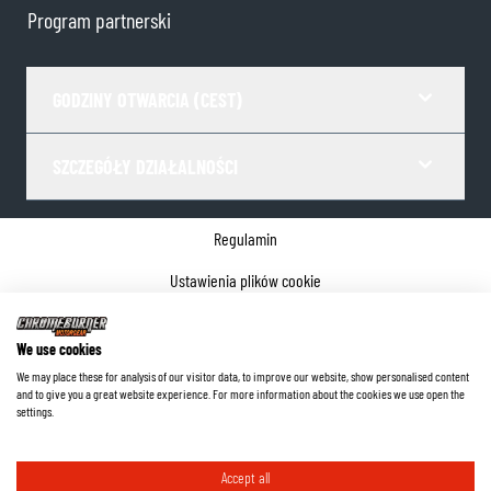
Program partnerski
GODZINY OTWARCIA (CEST)
SZCZEGÓŁY DZIAŁALNOŚCI
Regulamin
Ustawienia plików cookie
Polityka prywatności
We use cookies
Dane firmy
We may place these for analysis of our visitor data, to improve our website, show personalised content
and to give you a great website experience. For more information about the cookies we use open the
©
2026
ChromeBurner - Wszelkie prawa zastrzeżone.
settings.
Accept all