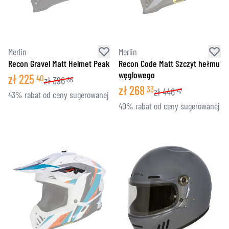
Merlin
Merlin
Recon Gravel Matt Helmet Peak
Recon Code Matt Szczyt hełmu
węglowego
zł
225
40
zł
396
86
zł
268
33
zł
446
47
43% rabat od ceny sugerowanej
40% rabat od ceny sugerowanej