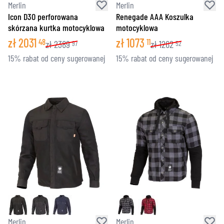
Merlin
Merlin
Icon D3O perforowana
Renegade AAA Koszulka
skórzana kurtka motocyklowa
motocyklowa
zł
2031
zł
1073
48
11
zł
2389
zł
1262
97
52
15% rabat od ceny sugerowanej
15% rabat od ceny sugerowanej
Merlin
Merlin