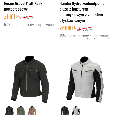
Recon Gravel Matt Kask
Hamlin Hydro wodoodporna
motocrossowy
bluza z kapturem
motocyklowym z zamkiem
zł
811
54
zł
1713
50
błyskawicznym
53% rabat od ceny sugerowanej
zł
880
13
zł
1037
03
15% rabat od ceny sugerowanej