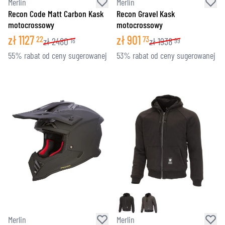
Merlin
Merlin
Recon Code Matt Carbon Kask
Recon Gravel Kask
motocrossowy
motocrossowy
zł
1127
zł
901
22
73
zł
2480
zł
1938
16
99
55% rabat od ceny sugerowanej
53% rabat od ceny sugerowanej
Merlin
Merlin