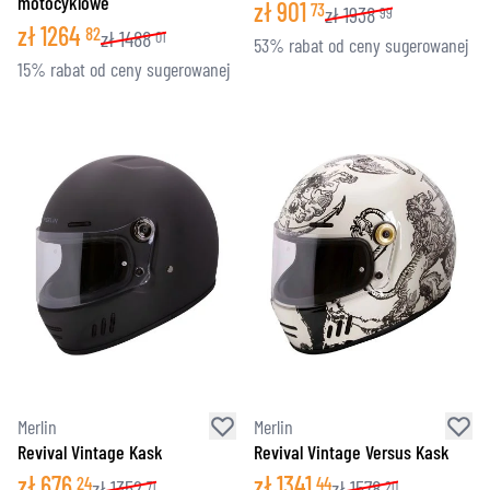
motocyklowe
zł
901
73
zł
1938
99
zł
1264
82
zł
1488
01
53% rabat od ceny sugerowanej
15% rabat od ceny sugerowanej
Merlin
Merlin
Revival Vintage Kask
Revival Vintage Versus Kask
zł
676
zł
1341
24
44
zł
1352
zł
1578
71
20