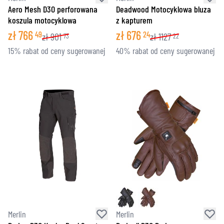
Aero Mesh D3O perforowana
Deadwood Motocyklowa bluza
koszula motocyklowa
z kapturem
zł
766
zł
676
49
24
zł
901
zł
1127
73
22
15% rabat od ceny sugerowanej
40% rabat od ceny sugerowanej
Merlin
Merlin