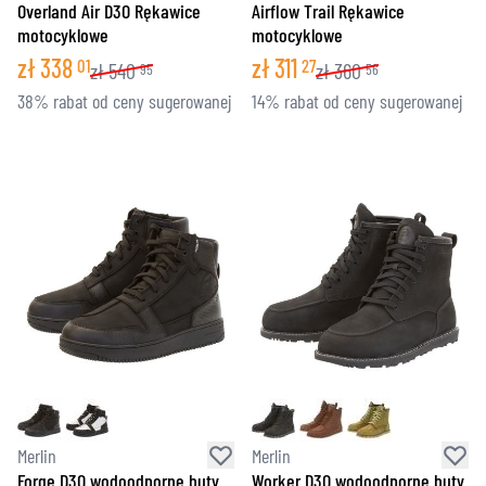
Overland Air D3O Rękawice
Airflow Trail Rękawice
motocyklowe
motocyklowe
zł
338
zł
311
01
27
zł
540
zł
360
95
56
38% rabat od ceny sugerowanej
14% rabat od ceny sugerowanej
Merlin
Merlin
Forge D3O wodoodporne buty
Worker D3O wodoodporne buty