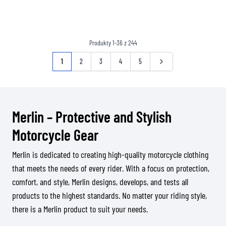
Produkty
1
-
36
z
244
Strona
Aktualnie czytasz stronę
Strona
Strona
Strona
Strona
Strona
1
2
3
4
5
Merlin – Protective and Stylish
Motorcycle Gear
Merlin is dedicated to creating high-quality motorcycle clothing
that meets the needs of every rider. With a focus on protection,
comfort, and style, Merlin designs, develops, and tests all
products to the highest standards. No matter your riding style,
there is a Merlin product to suit your needs.