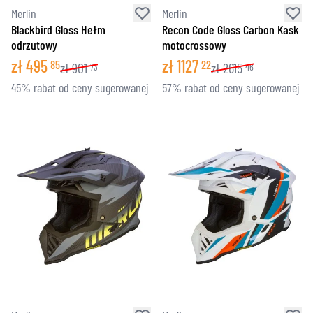
Merlin
Merlin
Blackbird Gloss Hełm
Recon Code Gloss Carbon Kask
odrzutowy
motocrossowy
zł
495
zł
1127
85
22
zł
901
zł
2615
73
46
45% rabat od ceny sugerowanej
57% rabat od ceny sugerowanej