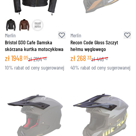
Merlin
Merlin
Bristol D3O Cafe Damska
Recon Code Gloss Szczyt
skórzana kurtka motocyklowa
hełmu węglowego
zł
1948
zł
268
05
33
zł
2164
zł
446
48
47
10% rabat od ceny sugerowanej
40% rabat od ceny sugerowanej