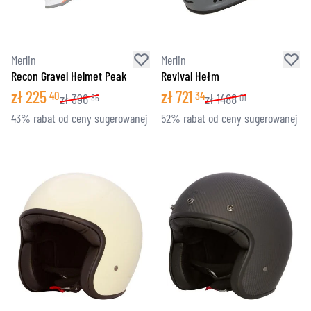
Merlin
Merlin
Recon Gravel Helmet Peak
Revival Hełm
zł
225
zł
721
40
34
zł
396
zł
1488
86
01
43% rabat od ceny sugerowanej
52% rabat od ceny sugerowanej