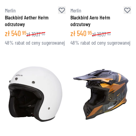
Merlin
Merlin
Blackbird Aether Hełm
Blackbird Aero Hełm
odrzutowy
odrzutowy
zł
540
zł
540
95
95
zł
1037
zł
1037
03
03
48% rabat od ceny sugerowanej
48% rabat od ceny sugerowanej