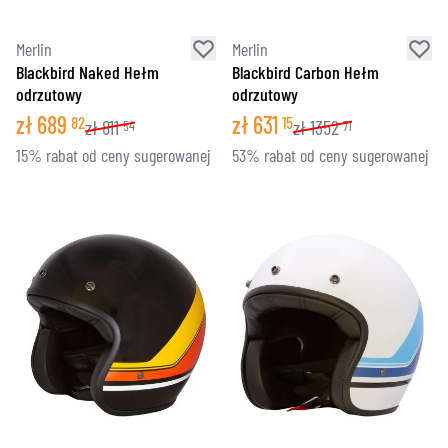
Merlin
Merlin
Blackbird Naked Hełm
Blackbird Carbon Hełm
odrzutowy
odrzutowy
zł
689
zł
631
82
15
zł
811
zł
1352
54
71
15% rabat od ceny sugerowanej
53% rabat od ceny sugerowanej