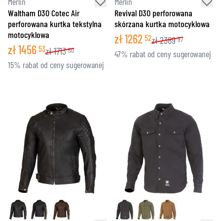
Merlin
Merlin
Waltham D3O Cotec Air
Revival D3O perforowana
perforowana kurtka tekstylna
skórzana kurtka motocyklowa
motocyklowa
zł
1262
52
zł
2389
97
zł
1456
53
zł
1713
50
47% rabat od ceny sugerowanej
15% rabat od ceny sugerowanej