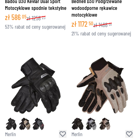
Badou D3O Kevlar Dual Sport
Bednell D3O Podgrzewane
Motocyklowe spodnie tekstylne
wodoodporne rękawice
motocyklowe
zł
586
05
zł
1258
23
zł
1172
50
zł
1488
01
53% rabat od ceny sugerowanej
21% rabat od ceny sugerowanej
Merlin
Merlin