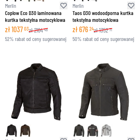
Merlin
Merlin
Coplow Eco D30 laminowana
Taos D30 wodoodporna kurtka
kurtka tekstylna motocyklowa
tekstylna motocyklowa
zł
1037
zł
676
03
24
zł
2164
zł
1352
48
71
52% rabat od ceny sugerowanej
50% rabat od ceny sugerowanej