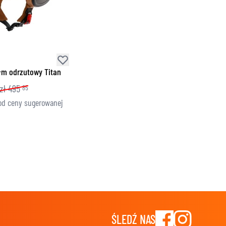
ZNE
łm odrzutowy Titan
zł
495
85
od ceny sugerowanej
ŚLEDŹ NAS