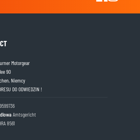
CT
rner Motorgear
lee 90
chen, Niemcy
DRESU DO ODWIEDZIN !
9599736
ndlowa
Amtsgericht
HRA 8561