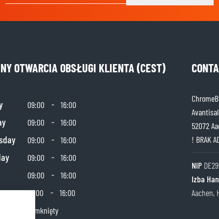
INY OTWARCIA OBSŁUGI KLIENTA (CEST)
CONTA
ChromeBu
y
-
09:00
16:00
Avantisal
ay
-
09:00
16:00
52072 Aa
sday
-
! BRAK A
09:00
16:00
day
-
09:00
16:00
NIP
DE29
-
09:00
16:00
Izba Ha
day
-
10:00
16:00
Aachen, 
y
Zamknięty