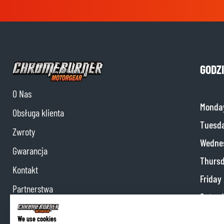
GODZ
O Nas
Monda
Obsługa klienta
Tuesd
Zwroty
Wedne
Gwarancja
Thurs
Kontakt
Friday
Partnerstwa
Satur
Program partnerski
Sunda
We use cookies