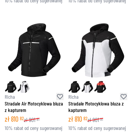
10% rabat od ceny sugerowanej
10% rabat od ceny sugerowanej
Richa
Richa
Stradale Air Motocyklowa bluza
Stradale Motocyklowa bluza z
z kapturem
kapturem
zł
810
zł
810
82
82
zł
901
zł
901
91
91
10% rabat od ceny sugerowanej
10% rabat od ceny sugerowanej