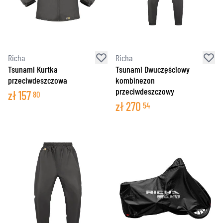
Richa
Richa
Tsunami Kurtka
Tsunami Dwuczęściowy
przeciwdeszczowa
kombinezon
przeciwdeszczowy
zł
157
80
zł
270
54