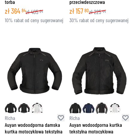
torba
przeciwdeszczowa
zł
364
zł
157
84
80
zł
405
zł
225
84
44
10% rabat od ceny sugerowanej
30% rabat od ceny sugerowanej
Richa
Richa
Auyan wodoodporna damska
Auyan wodoodporna kurtka
kurtka motocyklowa tekstylna
tekstylna motocyklowa