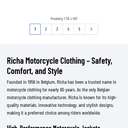
Produkty
1
-
36
z
497
Strona
Aktualnie czytasz stronę
Strona
Strona
Strona
Strona
Strona
1
2
3
4
5
Richa Motorcycle Clothing – Safety,
Comfort, and Style
Founded in 1956 in Belgium, Richa has been a trusted name in
motorcycle clothing for nearly 60 years. As the only Belgian
motorcycle clothing manufacturer, Richa is known for its high-
quality materials, innovative technology, and stylish designs,
making it a preferred choice among riders worldwide.
High-Performance Motorcycle Jackets