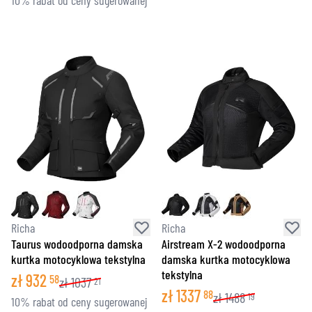
10% rabat od ceny sugerowanej
Richa
Richa
Taurus wodoodporna damska
Airstream X-2 wodoodporna
kurtka motocyklowa tekstylna
damska kurtka motocyklowa
tekstylna
zł
932
58
zł
1037
21
zł
1337
88
zł
1488
19
10% rabat od ceny sugerowanej