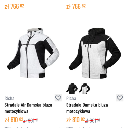
zł
766
zł
766
62
62
Richa
Richa
Stradale Air Damska bluza
Stradale Damska bluza
motocyklowa
motocyklowa
zł
810
zł
810
82
82
zł
901
zł
901
91
91