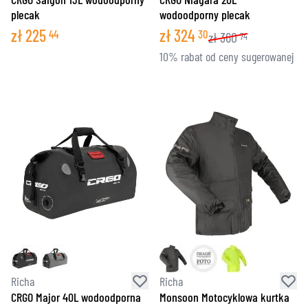
plecak
wodoodporny plecak
zł
225
zł
324
44
30
zł
360
74
10% rabat od ceny sugerowanej
Richa
Richa
CRGO Major 40L wodoodporna
Monsoon Motocyklowa kurtka