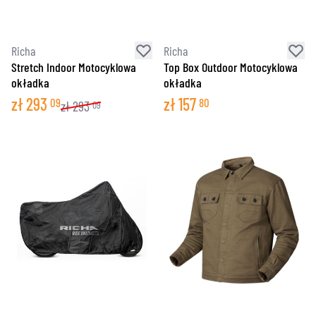
Richa
Richa
Stretch Indoor Motocyklowa
Top Box Outdoor Motocyklowa
okładka
okładka
zł
293
zł
157
09
80
zł
293
09