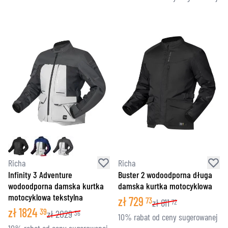
Richa
Richa
Infinity 3 Adventure
Buster 2 wodoodporna długa
wodoodporna damska kurtka
damska kurtka motocyklowa
motocyklowa tekstylna
zł
729
73
zł
811
72
zł
1824
39
zł
2029
36
10% rabat od ceny sugerowanej