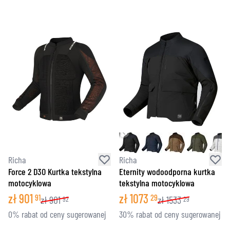
Richa
Richa
Force 2 D3O Kurtka tekstylna
Eternity wodoodporna kurtka
motocyklowa
tekstylna motocyklowa
zł
901
zł
1073
91
29
zł
901
zł
1533
92
29
0% rabat od ceny sugerowanej
30% rabat od ceny sugerowanej