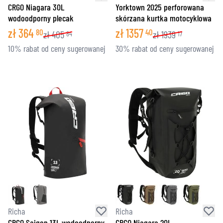
CRGO Niagara 30L
Yorktown 2025 perforowana
wodoodporny plecak
skórzana kurtka motocyklowa
zł
364
zł
1357
80
40
zł
405
zł
1939
84
17
10% rabat od ceny sugerowanej
30% rabat od ceny sugerowanej
Richa
Richa
CRGO Saigon 13L wodoodporny
CRGO Niagara 20L