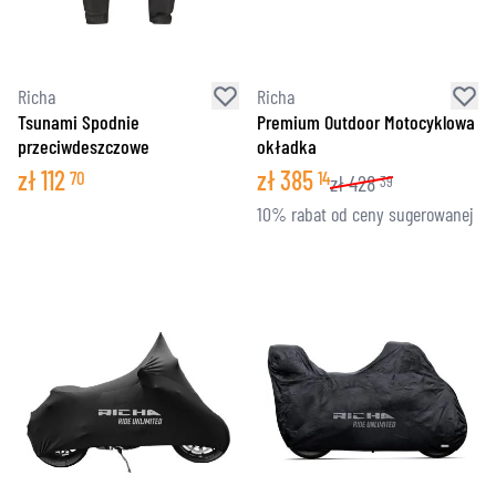
Richa
Richa
Tsunami Spodnie
Premium Outdoor Motocyklowa
przeciwdeszczowe
okładka
zł
112
zł
385
70
14
zł
428
39
10% rabat od ceny sugerowanej