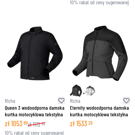
10% rabat od ceny sugerowanej
Richa
Richa
Queen 3 wodoodporna damska
Eternity wodoodporna damska
kurtka motocyklowa tekstylna
kurtka motocyklowa tekstylna
zł
1053
zł
1533
89
29
zł
1172
50
10% rabat od ceny sugerowanej