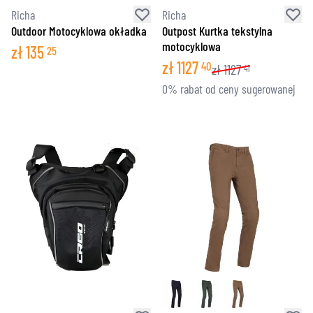
Richa
Richa
Outdoor Motocyklowa okładka
Outpost Kurtka tekstylna
motocyklowa
zł
135
25
zł
1127
40
zł
1127
41
0% rabat od ceny sugerowanej