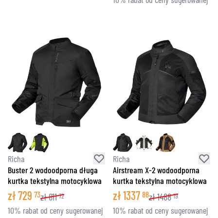
Richa
Richa
Buster 2 wodoodporna długa
Airstream X-2 wodoodporna
kurtka tekstylna motocyklowa
kurtka tekstylna motocyklowa
zł
729
zł
1337
73
88
zł
811
zł
1488
72
19
10% rabat od ceny sugerowanej
10% rabat od ceny sugerowanej