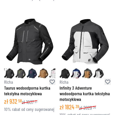
Richa
Richa
Taurus wodoodporna kurtka
Infinity 3 Adventure
tekstylna motocyklowa
wodoodporna kurtka tekstylna
motocyklowa
zł
932
58
zł
1037
21
zł
1824
39
zł
2029
36
10% rabat od ceny sugerowanej
10% rabat od ceny sugerowanej