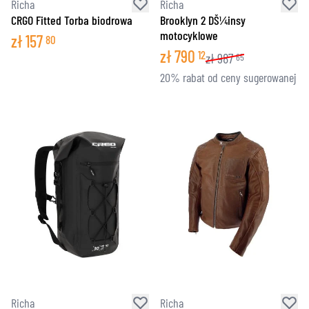
Richa
Richa
CRGO Fitted Torba biodrowa
Brooklyn 2 DŠ¼insy
motocyklowe
zł
157
80
zł
790
12
zł
987
65
20% rabat od ceny sugerowanej
Richa
Richa