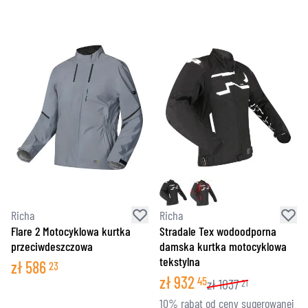
Richa
Richa
Flare 2 Motocyklowa kurtka
Stradale Tex wodoodporna
przeciwdeszczowa
damska kurtka motocyklowa
tekstylna
zł
586
23
zł
932
45
zł
1037
21
10% rabat od ceny sugerowanej