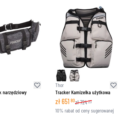
Thor
k narzędziowy
Tracker Kamizelka użytkowa
zł
651
80
zł
724
23
10% rabat od ceny sugerowanej