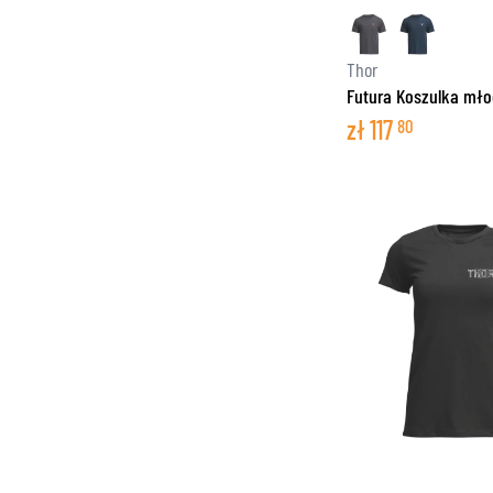
filter
Thor
Futura Koszulka mł
zł
117
80