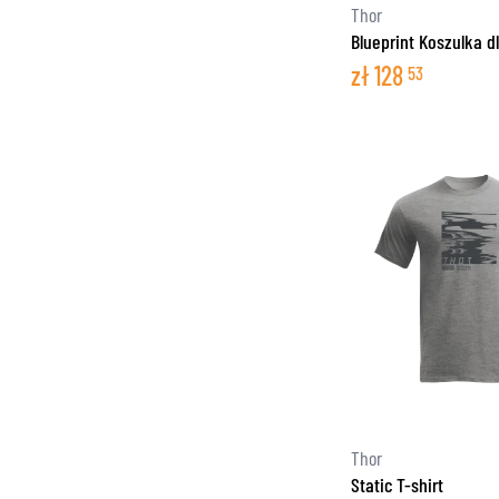
Thor
Blueprint Koszulka 
zł
128
53
Thor
Static T-shirt