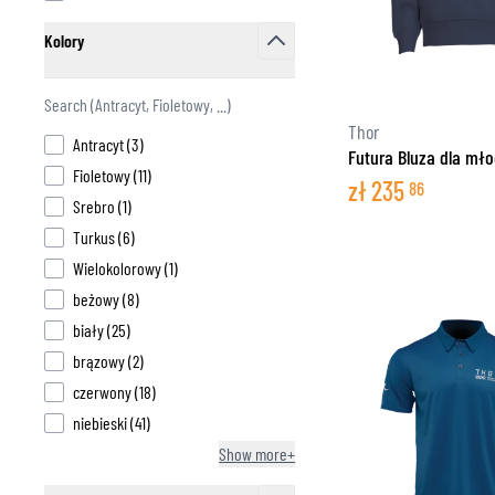
T
Kolory
ODZIEŻ TERMOAKTYWNA
T
filter
TERMICZNA BIELIZNA
S
TERMICZNE WARSTWY POŚREDNIE
Thor
products available
Antracyt
(
3
)
KOMINIARKI I KOŁNIERZE
Futura Bluza dla mł
products available
Fioletowy
(
11
)
SKARPETY
zł
235
86
products available
Srebro
(
1
)
KAMIZELKI CHŁODZĄCE
products available
Turkus
(
6
)
products available
Wielokolorowy
(
1
)
products available
beżowy
(
8
)
products available
biały
(
25
)
products available
brązowy
(
2
)
products available
czerwony
(
18
)
products available
niebieski
(
41
)
Show more+