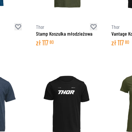
Thor
Thor
Stamp Koszulka młodzieżowa
Vantage K
zł
117
zł
117
80
80