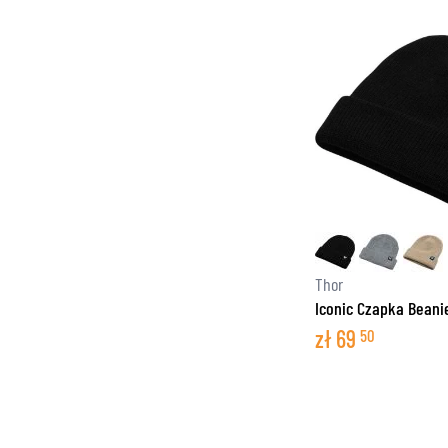
Thor
Iconic Czapka Beani
zł
69
50