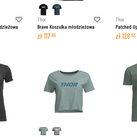
Thor
Thor
odzieżowa
Brave Koszulka młodzieżowa
Patched Up
zł
117
zł
128
80
53