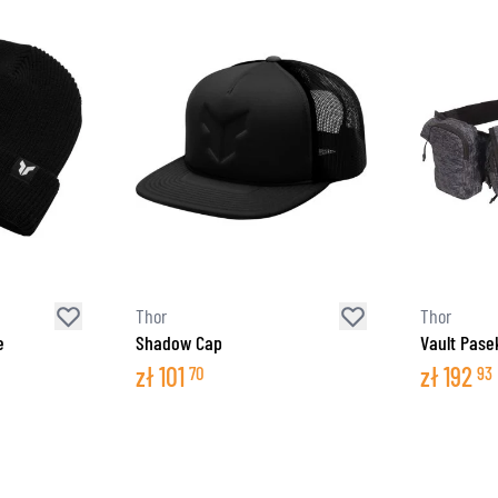
Thor
Thor
e
Shadow Cap
Vault Pase
zł
101
zł
192
70
93