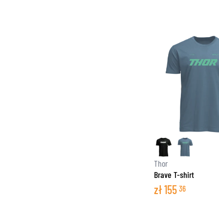
Thor
Brave T-shirt
zł
155
36