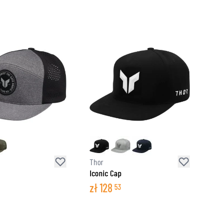
Thor
Iconic Cap
zł
128
53