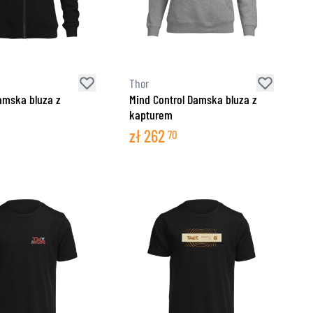
ZNE
Thor
amska bluza z
Mind Control Damska bluza z
kapturem
zł
262
70