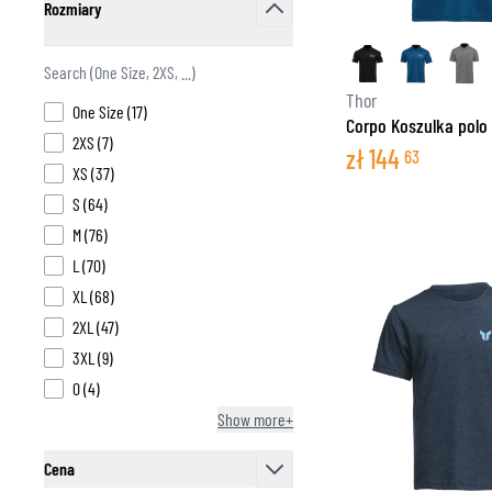
Rozmiary
filter
Thor
products available
One Size
(
17
)
Corpo Koszulka polo
products available
2XS
(
7
)
zł
144
63
products available
XS
(
37
)
products available
S
(
64
)
products available
M
(
76
)
products available
L
(
70
)
products available
XL
(
68
)
products available
2XL
(
47
)
products available
3XL
(
9
)
products available
0
(
4
)
Show more+
Cena