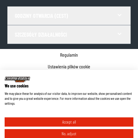
GODZINY OTWARCIA (CEST)
SZCZEGÓŁY DZIAŁALNOŚCI
Regulamin
Ustawienia plików cookie
Polityka prywatności
We use cookies
Dane firmy
We may place these for analysis of our visitor data, to improve our website, show personalised content
and to give you a great website experience. For more information about the cookies we use open the
©
2026
ChromeBurner - Wszelkie prawa zastrzeżone.
settings.
Accept all
No, adjust