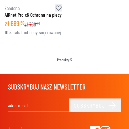
Zandona
AIRnet Pro x6 Ochrona na plecy
zł
689
59
zł
766
21
10% rabat od ceny sugerowanej
Produkty
5
SUBSKRYBUJ NASZ NEWSLETTER
SUBSKRYBUJ
Adres e-mail