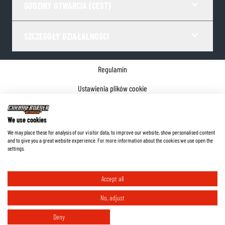
GODZINY OTWARCIA (CEST)
SZCZEGÓŁY DZIAŁALNOŚCI
Regulamin
Ustawienia plików cookie
Polityka prywatności
We use cookies
Dane firmy
We may place these for analysis of our visitor data, to improve our website, show personalised content
and to give you a great website experience. For more information about the cookies we use open the
©
2026
ChromeBurner - Wszelkie prawa zastrzeżone.
settings.
Accept all
No, adjust
Deny