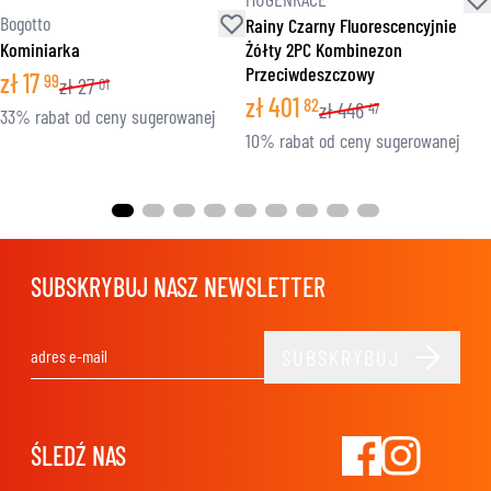
Bogotto
Rainy Czarny Fluorescencyjnie
Kominiarka
Żółty 2PC Kombinezon
Przeciwdeszczowy
zł
17
99
zł
27
01
zł
401
82
zł
446
47
33% rabat od ceny sugerowanej
10% rabat od ceny sugerowanej
SUBSKRYBUJ NASZ NEWSLETTER
SUBSKRYBUJ
Adres e-mail
ŚLEDŹ NAS