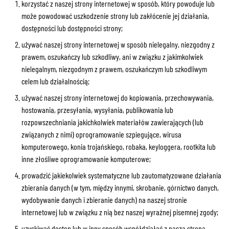
korzystać z naszej strony internetowej w sposób, który powoduje lub
może powodować uszkodzenie strony lub zakłócenie jej działania,
dostępności lub dostępności strony;
używać naszej strony internetowej w sposób nielegalny, niezgodny z
prawem, oszukańczy lub szkodliwy, ani w związku z jakimkolwiek
nielegalnym, niezgodnym z prawem, oszukańczym lub szkodliwym
celem lub działalnością;
używać naszej strony internetowej do kopiowania, przechowywania,
hostowania, przesyłania, wysyłania, publikowania lub
rozpowszechniania jakichkolwiek materiałów zawierających (lub
związanych z nimi) oprogramowanie szpiegujące, wirusa
komputerowego, konia trojańskiego, robaka, keyloggera, rootkita lub
inne złośliwe oprogramowanie komputerowe;
prowadzić jakiekolwiek systematyczne lub zautomatyzowane działania
zbierania danych (w tym, między innymi, skrobanie, górnictwo danych,
wydobywanie danych i zbieranie danych) na naszej stronie
internetowej lub w związku z nią bez naszej wyraźnej pisemnej zgody;
uzyskiwać dostęp lub w inny sposób współdziałać z naszą stroną