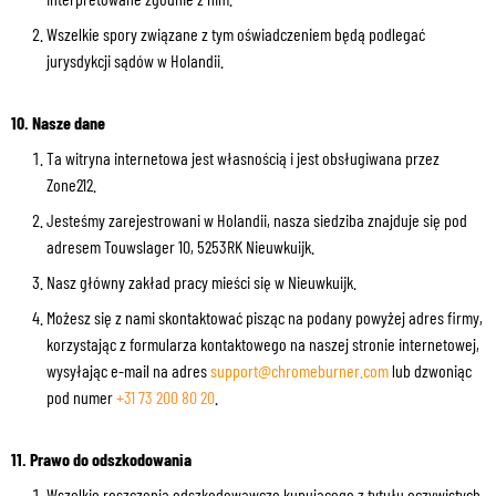
Wszelkie spory związane z tym oświadczeniem będą podlegać
jurysdykcji sądów w Holandii.
10. Nasze dane
Ta witryna internetowa jest własnością i jest obsługiwana przez
Zone212.
Jesteśmy zarejestrowani w Holandii, nasza siedziba znajduje się pod
adresem Touwslager 10, 5253RK Nieuwkuijk.
Nasz główny zakład pracy mieści się w Nieuwkuijk.
Możesz się z nami skontaktować pisząc na podany powyżej adres firmy,
korzystając z formularza kontaktowego na naszej stronie internetowej,
wysyłając e-mail na adres
support@chromeburner.com
lub dzwoniąc
pod numer
+31 73 200 80 20
.
11. Prawo do odszkodowania
Wszelkie roszczenia odszkodowawcze kupującego z tytułu oczywistych