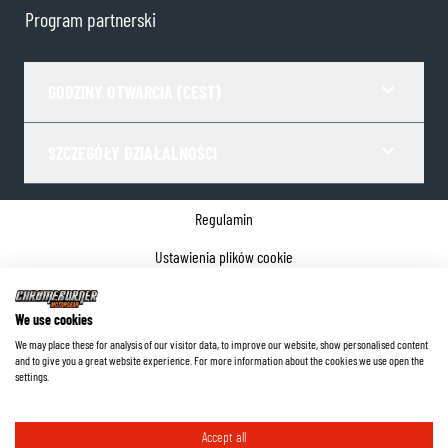
Program partnerski
GODZINY OTWARCIA (CEST)
SZCZEGÓŁY DZIAŁALNOŚCI
Regulamin
Ustawienia plików cookie
Polityka prywatności
We use cookies
Dane firmy
We may place these for analysis of our visitor data, to improve our website, show personalised content
and to give you a great website experience. For more information about the cookies we use open the
©
2026
ChromeBurner - Wszelkie prawa zastrzeżone.
settings.
Accept all