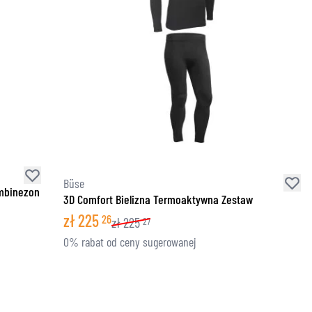
Büse
ombinezon
3D Comfort Bielizna Termoaktywna Zestaw
zł
225
26
zł
225
27
0% rabat od ceny sugerowanej