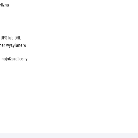
ZNE
elizna
 UPS lub DHL
ner wysyłane w
 najniższej ceny