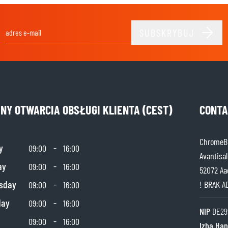
SUBSKRYBUJ
Adres e-mail
INY OTWARCIA OBSŁUGI KLIENTA (CEST)
CONTA
ChromeBu
y
-
09:00
16:00
Avantisal
ay
-
09:00
16:00
52072 Aa
sday
-
! BRAK A
09:00
16:00
day
-
09:00
16:00
NIP
DE29
-
09:00
16:00
Izba Ha