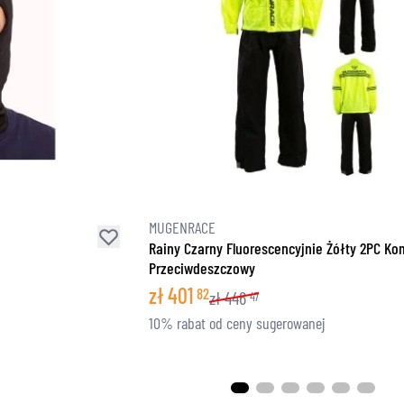
MUGENRACE
Rainy Czarny Fluorescencyjnie Żółty 2PC K
Przeciwdeszczowy
zł
401
82
zł
446
47
10% rabat od ceny sugerowanej