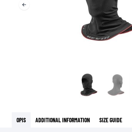
T
ODZIEŻ TERMOAKTYWNA
T
TERMICZNA BIELIZNA
S
TERMICZNE WARSTWY POŚREDNIE
KOMINIARKI I KOŁNIERZE
SKARPETY
KAMIZELKI CHŁODZĄCE
OPIS
ADDITIONAL INFORMATION
SIZE GUIDE