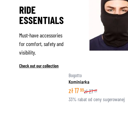
RIDE
ESSENTIALS
Must-have accessories
for comfort, safety and
visibility.
Check out our collection
Bogotto
Kominiarka
zł
17
99
zł
27
01
33% rabat od ceny sugerowanej