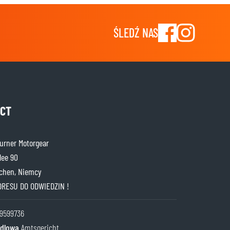
ŚLEDŹ NAS
CT
rner Motorgear
lee 90
chen, Niemcy
DRESU DO ODWIEDZIN !
9599736
ndlowa
Amtsgericht