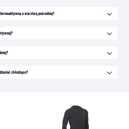
ną termoaktywną a warstwą pośrednią?
aktywnej?
dniej?
działać chłodząco?