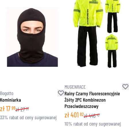
MUGENRACE
Bogotto
Rainy Czarny Fluorescencyjnie
Kominiarka
Żółty 2PC Kombinezon
Przeciwdeszczowy
zł
17
99
zł
27
01
zł
401
82
zł
446
47
33% rabat od ceny sugerowanej
10% rabat od ceny sugerowanej