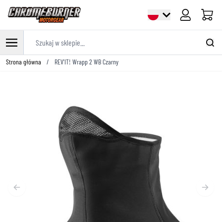
Cart
Szukaj w sklepie...
Przejdź do treści
Strona główna
/
REV'IT! Wrapp 2 WB Czarny