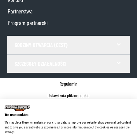
Partnerstwa
Program partnerski
GODZINY OTWARCIA (CEST)
SZCZEGÓŁY DZIAŁALNOŚCI
Regulamin
Ustawienia plików cookie
Polityka prywatności
We use cookies
Dane firmy
We may place these for analysis of our visitor data, to improve our website, show personalised content
and to give you a great website experience. For more information about the cookies we use open the
©
2026
ChromeBurner - Wszelkie prawa zastrzeżone.
settings.