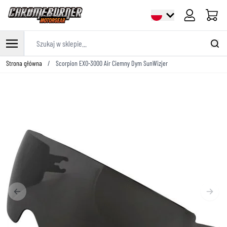
Cart
Szukaj w sklepie...
Przejdź do treści
Strona główna
/
Scorpion EXO-3000 Air Ciemny Dym SunWizjer