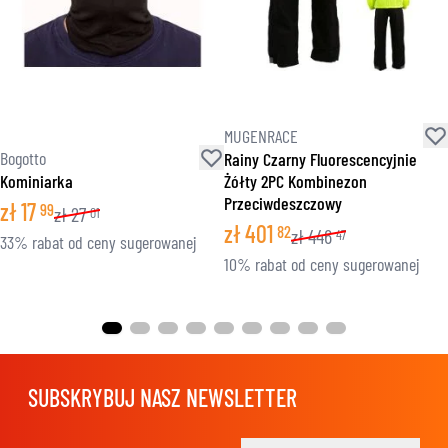
MUGENRACE
Bogotto
Rainy Czarny Fluorescencyjnie
Kominiarka
Żółty 2PC Kombinezon
Przeciwdeszczowy
zł
17
99
zł
27
01
zł
401
82
zł
446
47
33% rabat od ceny sugerowanej
10% rabat od ceny sugerowanej
SUBSKRYBUJ NASZ NEWSLETTER