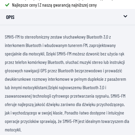
Najlepsze ceny | Z naszą gwarancją najniższej ceny
OPIS
SMH5-FM to stereofoniczny zestaw słuchawkowy Bluetooth 3.0 z
interkomem Bluetooth i wbudowanym tunerem FM, zaprojektowany
specjalnie dla motocykli. Dzięki SMH5-FM możesz dzwonić bez użycia rąk
przez telefon komórkowy Bluetooth, słuchać muzyki stereo lub instrukcji
głosowych nawigacji GPS przez Bluetooth bezprzewodowo i prowadzić
dwukierunkowe rozmowy interkomowe w pełnym dupleksie z pasażerem
lub innymi motocyklistami.Dzięki najnowszemu Bluetooth 3.0 i
zaawansowanej technologii cyfrowego przetwarzania sygnału, SMH5-FM
oferuje najlepszą jakość dźwięku zarówno dla dźwięku przychodzącego,
jak i wychodzącego w swojej klasie. Ponadto łatwo dostępne i intuicyjne
operacje przycisków sprawiają, że SMH5-FM jest idealnym towarzyszem dla
motocykli.