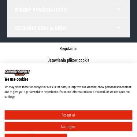
GODZINY OTWARCIA (CEST)
SZCZEGÓŁY DZIAŁALNOŚCI
Regulamin
Ustawienia plików cookie
Polityka prywatności
We use cookies
Dane firmy
We may place these for analysis of our visitor data, to improve our website, show personalised content
and to give you a great website experience. For more information about the cookies we use open the
©
2026
ChromeBurner - Wszelkie prawa zastrzeżone.
settings.
Accept all
No, adjust