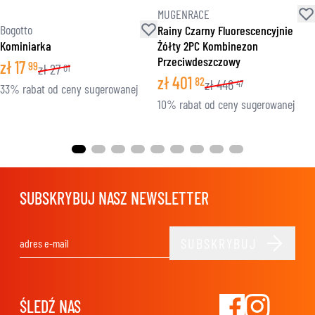
MUGENRACE
Bogotto
Rainy Czarny Fluorescencyjnie
Kominiarka
Żółty 2PC Kombinezon
Przeciwdeszczowy
zł
17
99
zł
27
01
zł
401
82
zł
446
47
33% rabat od ceny sugerowanej
10% rabat od ceny sugerowanej
SUBSKRYBUJ NASZ NEWSLETTER
SUBSKRYBUJ
Adres e-mail
ŚLEDŹ NAS