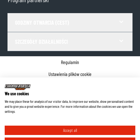
GODZINY OTWARCIA (CEST)
SZCZEGÓŁY DZIAŁALNOŚCI
Regulamin
Ustawienia plików cookie
Polityka prywatności
We use cookies
Dane firmy
We may place these for analysis of our visitor data, to improve our website, show personalised content
and to give you a great website experience. For more information about the cookies we use open the
©
2026
ChromeBurner - Wszelkie prawa zastrzeżone.
settings.
Accept all