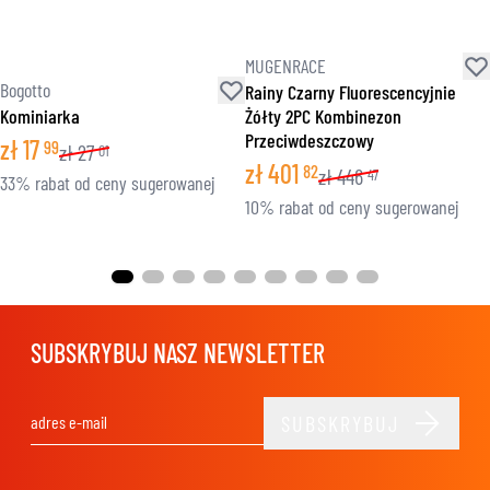
MUGENRACE
Bogotto
Rainy Czarny Fluorescencyjnie
Kominiarka
Żółty 2PC Kombinezon
Przeciwdeszczowy
zł
17
99
zł
27
01
zł
401
82
zł
446
47
33% rabat od ceny sugerowanej
10% rabat od ceny sugerowanej
SUBSKRYBUJ NASZ NEWSLETTER
SUBSKRYBUJ
Adres e-mail