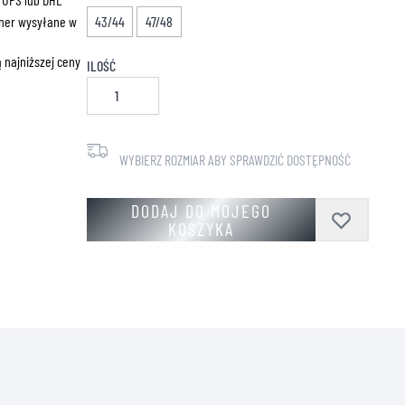
ZNE
ner wysyłane w
43/44
47/48
 najniższej ceny
ILOŚĆ
WYBIERZ ROZMIAR ABY SPRAWDZIĆ DOSTĘPNOŚĆ
DODAJ DO MOJEGO
KOSZYKA