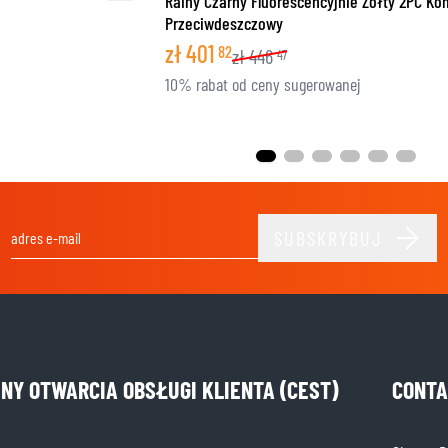
Rainy Czarny Fluorescencyjnie Żółty 2PC K
Przeciwdeszczowy
zł
401
82
zł
446
47
10% rabat od ceny sugerowanej
SUBSKRYBUJ
Adres e-mail
INY OTWARCIA OBSŁUGI KLIENTA (CEST)
CONTA