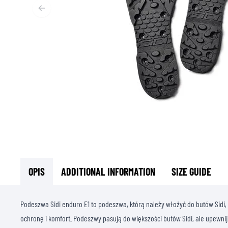
T
ODZIEŻ TERMOAKTYWNA
T
TERMICZNA BIELIZNA
S
TERMICZNE WARSTWY POŚREDNIE
KOMINIARKI I KOŁNIERZE
SKARPETY
KAMIZELKI CHŁODZĄCE
OPIS
ADDITIONAL INFORMATION
SIZE GUIDE
Podeszwa Sidi enduro E1 to podeszwa, którą należy włożyć do butów Sidi
ochronę i komfort. Podeszwy pasują do większości butów Sidi, ale upewni