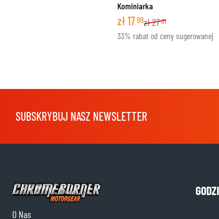
Kominiarka
zł
17
99
zł
27
01
33% rabat od ceny sugerowanej
SUBSKRYBUJ NASZ NEWSLETTER
GODZ
O Nas