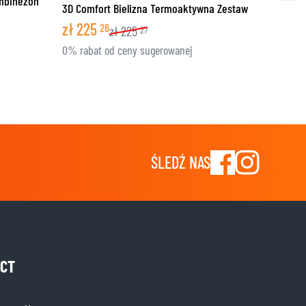
ombinezon
3D Comfort Bielizna Termoaktywna Zestaw
zł
225
26
zł
225
27
0% rabat od ceny sugerowanej
ŚLEDŹ NAS
CT