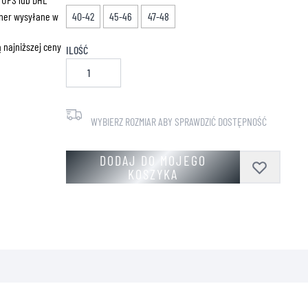
ZNE
ner wysyłane w
40-42
45-46
47-48
 najniższej ceny
ILOŚĆ
WYBIERZ ROZMIAR ABY SPRAWDZIĆ DOSTĘPNOŚĆ
DODAJ DO MOJEGO
KOSZYKA