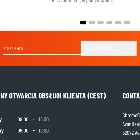
10% rabat od ceny sugerowanej
SUBSKRYBUJ
Adres e-mail
INY OTWARCIA OBSŁUGI KLIENTA (CEST)
CONTA
ChromeBu
y
-
09:00
16:00
Avantisal
ay
-
09:00
16:00
52072 Aa