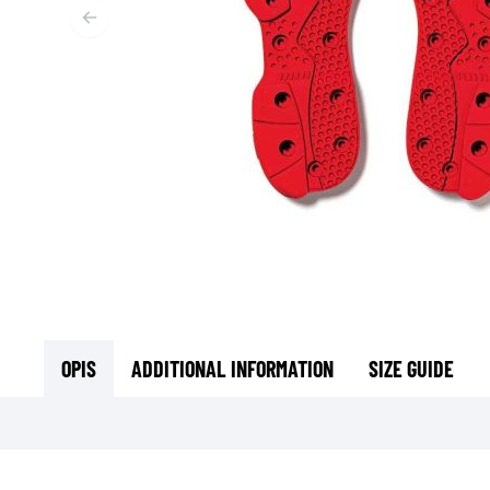
T
ODZIEŻ TERMOAKTYWNA
T
TERMICZNA BIELIZNA
S
TERMICZNE WARSTWY POŚREDNIE
KOMINIARKI I KOŁNIERZE
SKARPETY
KAMIZELKI CHŁODZĄCE
OPIS
ADDITIONAL INFORMATION
SIZE GUIDE