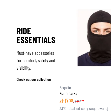
RIDE
ESSENTIALS
Must-have accessories
for comfort, safety and
visibility.
Check out our collection
Bogotto
Kominiarka
zł
17
99
zł
27
01
33% rabat od ceny sugerowanej