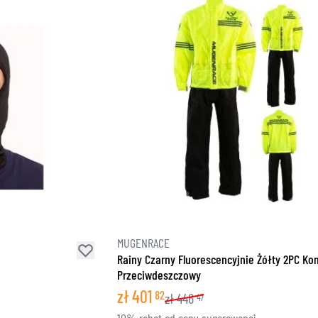
MUGENRACE
Rainy Czarny Fluorescencyjnie Żółty 2PC K
Przeciwdeszczowy
zł
401
82
zł
446
47