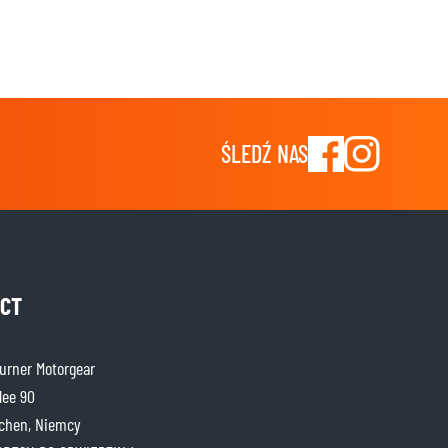
ŚLEDŹ NAS
CT
rner Motorgear
lee 90
chen, Niemcy