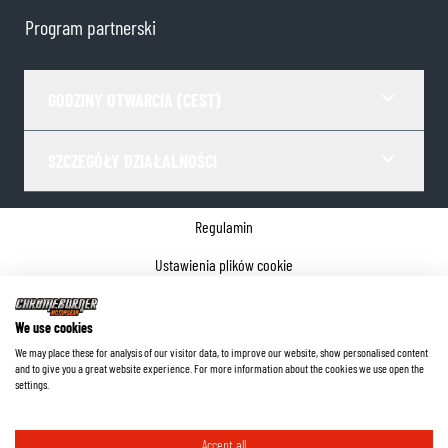
Program partnerski
GODZINY OTWARCIA (CEST)
SZCZEGÓŁY DZIAŁALNOŚCI
Regulamin
Ustawienia plików cookie
Polityka prywatności
We use cookies
Dane firmy
We may place these for analysis of our visitor data, to improve our website, show personalised content
and to give you a great website experience. For more information about the cookies we use open the
©
2026
ChromeBurner - Wszelkie prawa zastrzeżone.
settings.
Accept all