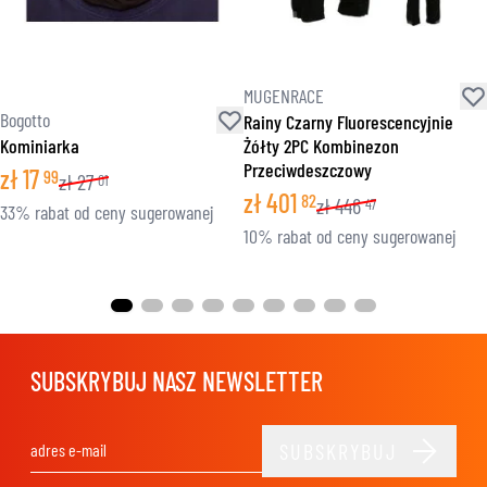
MUGENRACE
Bogotto
Rainy Czarny Fluorescencyjnie
Kominiarka
Żółty 2PC Kombinezon
Przeciwdeszczowy
zł
17
99
zł
27
01
zł
401
82
zł
446
47
33% rabat od ceny sugerowanej
10% rabat od ceny sugerowanej
SUBSKRYBUJ NASZ NEWSLETTER
SUBSKRYBUJ
Adres e-mail