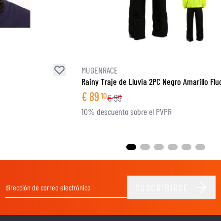
MUGENRACE
Rainy Traje de Lluvia 2PC Negro Amarillo Flu
€
89
10
€
99
10% descuento sobre el PVPR
SUSCRIBIRSE
Dirección de email