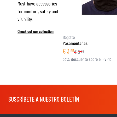
Must-have accessories
for comfort, safety and
visibility.
Check out our collection
Bogotto
Pasamontañas
€
3
99
€
5
99
33% descuento sobre el PVPR
SUSCRÍBETE A NUESTRO BOLETÍN