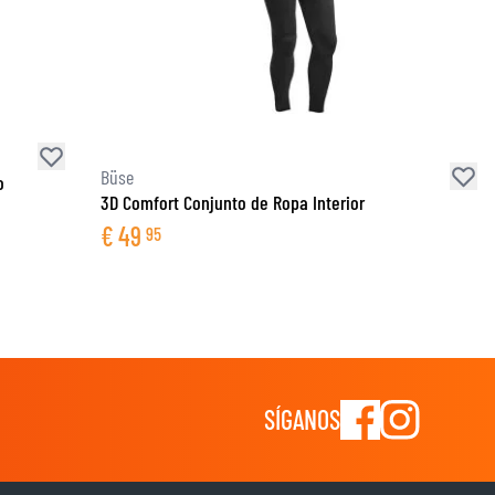
Büse
o
3D Comfort Conjunto de Ropa Interior
€
49
95
SÍGANOS