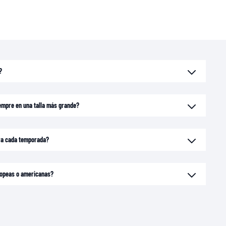
?
empre en una talla más grande?
ara cada temporada?
uropeas o americanas?