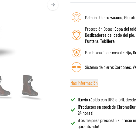
GAFAS
BOLSAS DE TANQUE PARA MOTO
REPUESTOS
BOLSAS TRASERAS
Material:
Cuero vacuno, Microfi
REVESTIMIENTO
REJILLAS & SOPORTES
PROTECCIÓN & ACCESORIOS
ROPA CASUAL
Protección Botas:
Copa del tal
Deslizadores del dedo del pie, 
AIRBAGS
ACCESORIOS
Puntera, Tobillera
CUERPO SUPERIOR
BOLSAS
Membrana impermeable:
Fija, D
CUERPO INFERIOR
GORRAS
ARMADURA MOTOCROSS
GAFAS
Sistema de cierre:
Cordones, Ve
CHALECOS DE ALTA VISIBILIDAD
CALZADO
OTROS ACCESORIOS
SUDADERAS
Más información
CHAQUETAS
MANGAS LARGAS
¡Envío rápido con UPS o DHL desde
PANTALONES & SHORTS
¡Productos en stock de ChromeBur
24 horas!
CAMISAS
¡Los mejores precios! | ¡El precio 
FALDAS & VESTIDOS
garantizado!
MEDIAS