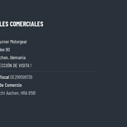
LES COMERCIALES
rner Motorgear
lee 90
chen, Alemania
ECCIÓN DE VISITA !
iscal
DE299599736
de Comercio
cht Aachen, HRA 8561