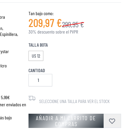
Tan bajo como:
bra
209,97 €
299,95 €
ón,
30% descuento sobre el PVPR
Espinillera,
TALLA BOTA
rystar
US 12
lcro
CANTIDAD
 5,99€
SELECCIONE UNA TALLA PARA VER EL STOCK
ner enviados en
AÑADIR A MI CARRITO DE
más bajo
COMPRAS