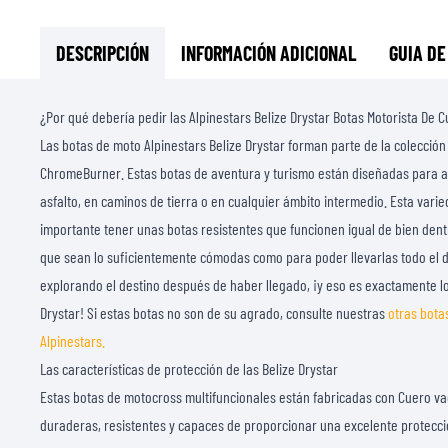
DESCRIPCIÓN
INFORMACIÓN ADICIONAL
GUIA DE
¿Por qué debería pedir las Alpinestars Belize Drystar Botas Motorista D
Las botas de moto Alpinestars Belize Drystar forman parte de la colección
ChromeBurner. Estas botas de aventura y turismo están diseñadas para a
asfalto, en caminos de tierra o en cualquier ámbito intermedio. Esta var
importante tener unas botas resistentes que funcionen igual de bien dentr
que sean lo suficientemente cómodas como para poder llevarlas todo el dí
explorando el destino después de haber llegado, ¡y eso es exactamente lo
Drystar! Si estas botas no son de su agrado, consulte nuestras
otras bota
Alpinestars.
Las características de protección de las Belize Drystar
Estas botas de motocross multifuncionales están fabricadas con Cuero vac
duraderas, resistentes y capaces de proporcionar una excelente protecci