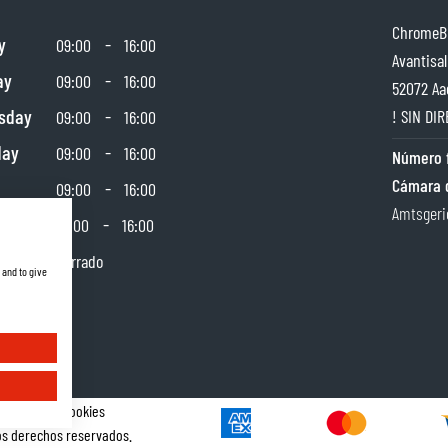
ChromeBu
y
-
09:00
16:00
Avantisal
ay
-
09:00
16:00
52072 Aa
sday
-
! SIN DIR
09:00
16:00
day
-
09:00
16:00
Número f
Cámara 
-
09:00
16:00
Amtsgeri
day
-
10:00
16:00
y
Cerrado
 and to give
Gestor de Cookies
s derechos reservados.