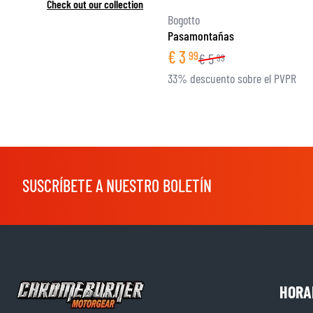
Check out our collection
Bogotto
Pasamontañas
€
3
99
€
5
99
33% descuento sobre el PVPR
SUSCRÍBETE A NUESTRO BOLETÍN
HORA