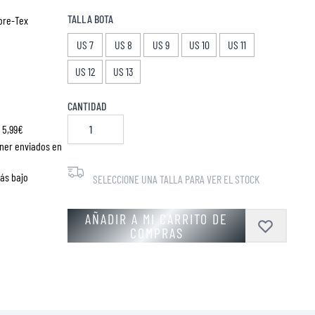
TALLA BOTA
Gore-Tex
US 7
US 8
US 9
US 10
US 11
US 12
US 13
CANTIDAD
 5,99€
ner enviados en
más bajo
SELECCIONE UNA TALLA PARA VER EL STOCK
AÑADIR A MI CARRITO DE
COMPRAS