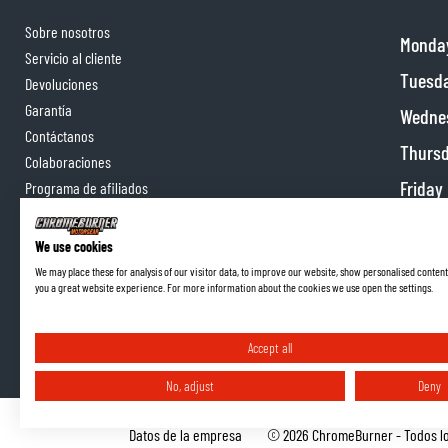
Sobre nosotros
Monda
Servicio al cliente
Tuesd
Devoluciones
Garantía
Wedne
Contáctanos
Thurs
Colaboraciones
Friday
Programa de afiliados
Satur
We use cookies
Sunda
We may place these for analysis of our visitor data, to improve our website, show personalised content
you a great website experience. For more information about the cookies we use open the settings.
Accept all
No, adjust
Deny
Términos y Condiciones
Política de Privacidad
Datos de la empresa
©
2026
ChromeBurner - Todos lo