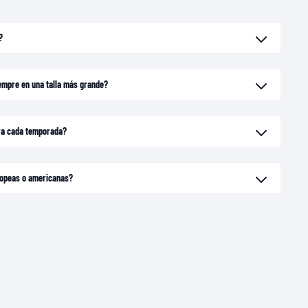
?
empre en una talla más grande?
ara cada temporada?
uropeas o americanas?