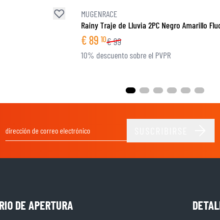
MUGENRACE
Rainy Traje de Lluvia 2PC Negro Amarillo Flu
€
89
10
€
99
10% descuento sobre el PVPR
SUSCRIBIRSE
Dirección de email
RIO DE APERTURA
DETAL