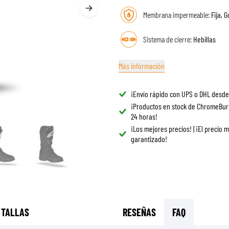
GAFAS
BOLSAS DE TANQUE PARA MOTO
Membrana impermeable:
Fija, 
REPUESTOS
BOLSAS TRASERAS
REVESTIMIENTO
Sistema de cierre:
Hebillas
REJILLAS & SOPORTES
PROTECCIÓN & ACCESORIOS
ROPA CASUAL
AIRBAGS
ACCESORIOS
Más información
CUERPO SUPERIOR
BOLSAS
CUERPO INFERIOR
GORRAS
¡Envío rápido con UPS o DHL desde
ARMADURA MOTOCROSS
GAFAS
¡Productos en stock de ChromeBur
24 horas!
CHALECOS DE ALTA VISIBILIDAD
CALZADO
¡Los mejores precios! | ¡El precio 
OTROS ACCESORIOS
SUDADERAS
garantizado!
CHAQUETAS
MANGAS LARGAS
PANTALONES & SHORTS
CAMISAS
FALDAS & VESTIDOS
 TALLAS
RESEÑAS
FAQ
MEDIAS