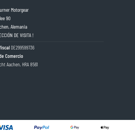
rner Motorgear
lee 90
chen, Alemania
ECCIÓN DE VISITA !
iscal
DE299599736
de Comercio
cht Aachen, HRA 8561