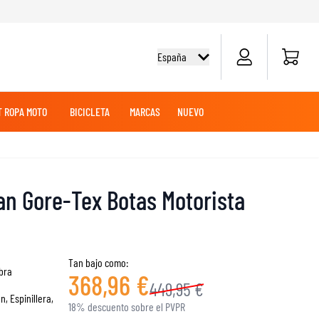
Carrito d
España
 ROPA MOTO
BICICLETA
MARCAS
NUEVO
O
E
EZA
OLES
OFF-ROAD
CAMISETAS CICLISMO
TOURING
TOURING
BATERÍAS DE MOTO
MERCANCÍAS
ROPA MX
an Gore-Tex Botas Motorista
SUDADERAS
PANTALONES
AVENTURA
MANTENIMIENTO
Tan bajo como:
bra
368,96 €
449,95 €
n, Espinillera,
DESLIZADORES DE RODILLA Y CODO
18% descuento sobre el PVPR