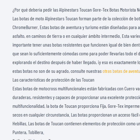
¿Por qué debería pedir las Alpinestars Toucan Gore-Tex Botas Motorista 
Las botas de moto Alpinestars Toucan forman parte de la colección de bo
ChromeBurner. Estas botas de aventura y turismo están diseñadas para a
asfalto, en caminos de tierra o en cualquier ámbito intermedio. Esta var
importante tener unas botas resistentes que funcionen igual de bien dentr
que sean lo suficientemente cómodas como para poder llevarlas todo el dí
explorando el destino después de haber llegado, ¡y eso es exactamente lo
estas botas no son de su agrado, consulte nuestras
otras botas de aventu
Las características de protección de las Toucan
Estas botas de motocross multifuncionales están fabricadas con Cuero vac
duraderas, resistentes y capaces de proporcionar una excelente protecci
multifuncionalidad, la bota de Toucan proporciona Fija, Gore-Tex imperme
secos en cualquier circunstancia. Las botas proporcionan un acceso fácil 
Hebillas. Las botas de Toucan contienen elementos de protección como un(a
Puntera, Tobillera.