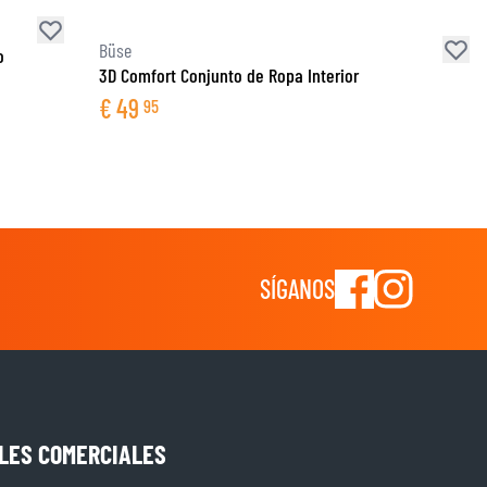
Büse
o
3D Comfort Conjunto de Ropa Interior
€
49
95
SÍGANOS
LES COMERCIALES