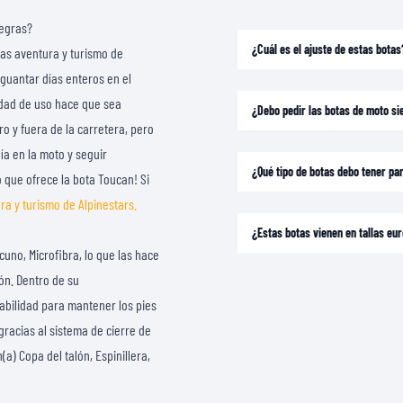
CAMISETAS
Negras?
¿Cuál es el ajuste de estas botas
tas aventura y turismo de
guantar días enteros en el
iedad de uso hace que sea
¿Debo pedir las botas de moto si
o y fuera de la carretera, pero
a en la moto y seguir
¿Qué tipo de botas debo tener p
 que ofrece la bota Toucan! Si
ra y turismo de Alpinestars.
¿Estas botas vienen en tallas e
uno, Microfibra, lo que las hace
ón. Dentro de su
abilidad para mantener los pies
gracias al sistema de cierre de
) Copa del talón, Espinillera,