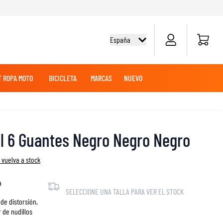
Carrito d
España
 ROPA MOTO
BICICLETA
MARCAS
NUEVO
O
E
EZA
OLES
OFF-ROAD
CAMISETAS CICLISMO
TOURING
TOURING
BATERÍAS DE MOTO
MERCANCÍAS
ROPA MX
al 6 Guantes Negro Negro Negro
SUDADERAS
PANTALONES
AVENTURA
 vuelva a stock
MANTENIMIENTO
a
SELECCIONE UNA TALLA PARA VER EL STOCK
 de distorsión,
 de nudillos
DESLIZADORES DE RODILLA Y CODO