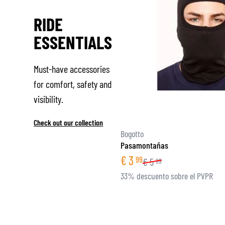
RIDE
ESSENTIALS
Must-have accessories
for comfort, safety and
visibility.
Check out our collection
Bogotto
Pasamontañas
€
3
99
€
5
99
33% descuento sobre el PVPR