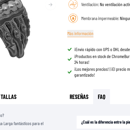
GAFAS
Ventilación:
No ventilación acti
BOLSAS DE TANQUE PARA MOTO
REPUESTOS
BOLSAS TRASERAS
Membrana impermeable:
Ningu
REVESTIMIENTO
REJILLAS & SOPORTES
PROTECCIÓN & ACCESORIOS
ROPA CASUAL
Más información
AIRBAGS
ACCESORIOS
CUERPO SUPERIOR
BOLSAS
¡Envío rápido con UPS o DHL desde
CUERPO INFERIOR
GORRAS
¡Productos en stock de ChromeBur
ARMADURA MOTOCROSS
GAFAS
24 horas!
CHALECOS DE ALTA VISIBILIDAD
CALZADO
¡Los mejores precios! | ¡El precio 
garantizado!
OTROS ACCESORIOS
SUDADERAS
CHAQUETAS
MANGAS LARGAS
 TALLAS
RESEÑAS
FAQ
PANTALONES & SHORTS
CAMISAS
ro?
FALDAS & VESTIDOS
¿Cuál es la diferencia entre la pi
a Larga fantásticos para el
MEDIAS