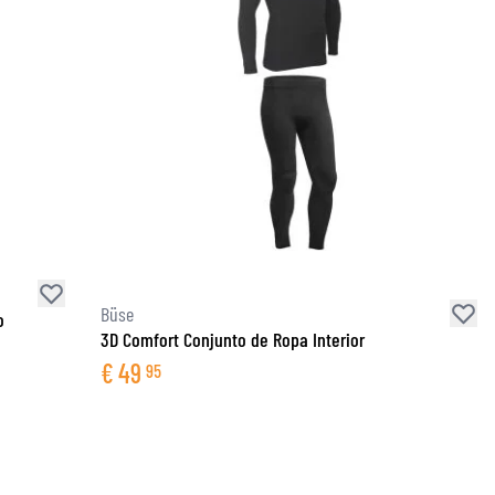
Büse
o
3D Comfort Conjunto de Ropa Interior
€
49
95