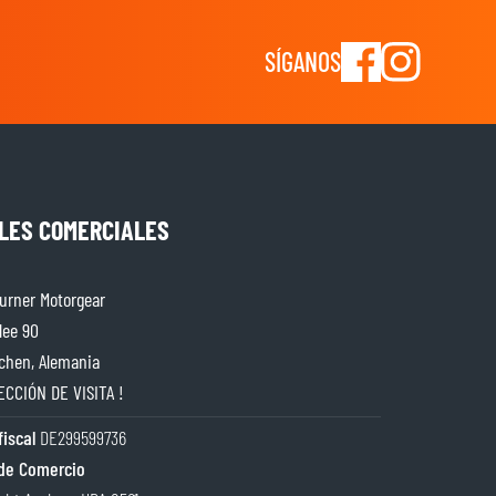
SÍGANOS
LES COMERCIALES
rner Motorgear
lee 90
chen, Alemania
ECCIÓN DE VISITA !
iscal
DE299599736
de Comercio