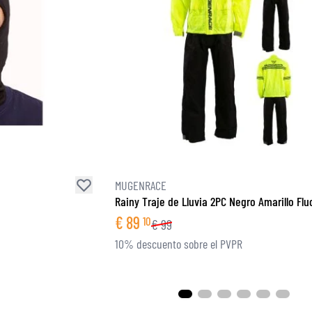
MUGENRACE
Rainy Traje de Lluvia 2PC Negro Amarillo Flu
€
89
10
€
99
10% descuento sobre el PVPR