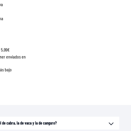
va
na
 5,99€
ner enviados en
más bajo
el de cabra, la de vaca y la de canguro?