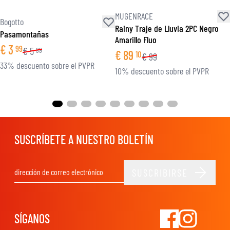
MUGENRACE
Bogotto
Rainy Traje de Lluvia 2PC Negro
Pasamontañas
Amarillo Fluo
€
3
99
€
5
99
€
89
10
€
99
33% descuento sobre el PVPR
10% descuento sobre el PVPR
SUSCRÍBETE A NUESTRO BOLETÍN
SUSCRIBIRSE
Dirección de email
SÍGANOS