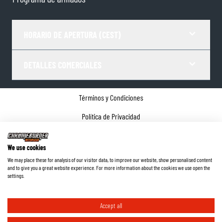
HORARIO DE APERTURA (CEST)
DETALLES COMERCIALES
Términos y Condiciones
Política de Privacidad
Gestor de Cookies
We use cookies
Datos de la empresa
We may place these for analysis of our visitor data, to improve our website, show personalised content
and to give you a great website experience. For more information about the cookies we use open the
©
2026
ChromeBurner - Todos los derechos reservados.
settings.
Accept all