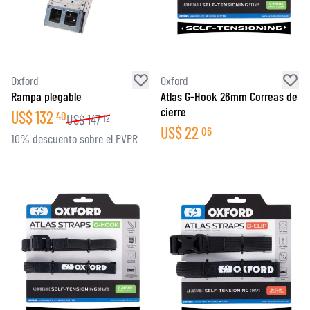
Oxford
Oxford
Rampa plegable
Atlas G-Hook 26mm Correas de
cierre
US$
132
40
US$
147
12
US$
22
06
10% descuento sobre el PVPR