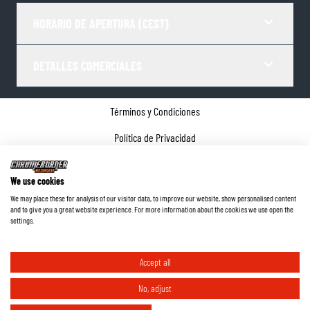
HORARIO DE APERTURA (CEST)
DETALLES COMERCIALES
Términos y Condiciones
Política de Privacidad
Gestor de Cookies
We use cookies
Datos de la empresa
We may place these for analysis of our visitor data, to improve our website, show personalised content
and to give you a great website experience. For more information about the cookies we use open the
©
2026
ChromeBurner - Todos los derechos reservados.
settings.
Accept all
No, adjust