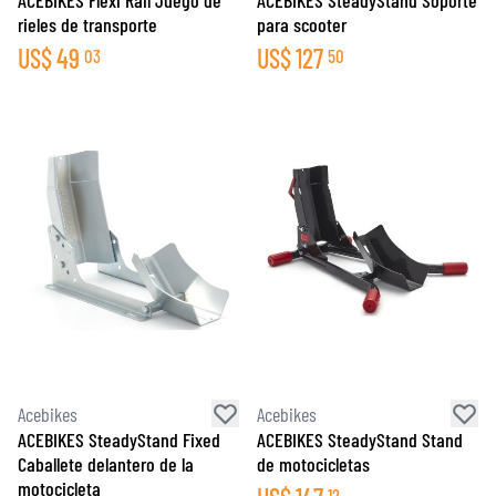
ACEBIKES Flexi Rail Juego de
ACEBIKES SteadyStand Soporte
rieles de transporte
para scooter
US$
49
US$
127
03
50
Acebikes
Acebikes
ACEBIKES SteadyStand Fixed
ACEBIKES SteadyStand Stand
Caballete delantero de la
de motocicletas
motocicleta
12