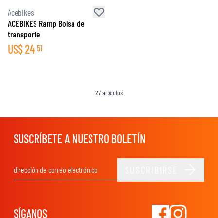
Acebikes
ACEBIKES Ramp Bolsa de
transporte
US$
24
51
27
artículos
SUSCRÍBETE A NUESTRO BOLETÍN
SUSCRIBIRSE
Dirección de email
SÍGANOS