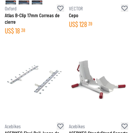
Oxford
VECTOR
Atlas B-Clip 17mm Correas de
Cepo
cierre
US$
128
39
US$
18
38
Acebikes
Acebikes